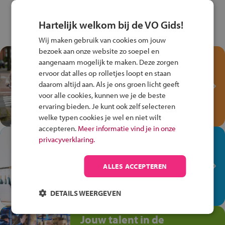
Hartelijk welkom bij de VO Gids!
Wij maken gebruik van cookies om jouw
bezoek aan onze website zo soepel en
Test je kennis met het
aangenaam mogelijk te maken. Deze zorgen
Fiets Veilig
ervoor dat alles op rolletjes loopt en staan
Verkeersspel!
daarom altijd aan. Als je ons groen licht geeft
voor alle cookies, kunnen we je de beste
Speel het Fiets Veilig Verkeersspel
ervaring bieden. Je kunt ook zelf selecteren
en win een Cortina-fiets!
welke typen cookies je wel en niet wilt
accepteren.
Meer informatie vind je in onze
In de winkel ben je op je
privacyverklaring.
plek!
ALLES ACCEPTEREN
Ontdek via het vmbo jouw talent
op de winkelvloer, waar elke dag
anders is!
DETAILS WEERGEVEN
Jouw talent in de