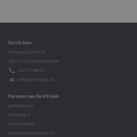
De VO Gids
Bergweg Zuid 126
2661 CW Bergschenhoek
020 570 89 81
info@devogids.nl
Partners van De VO Gids
gymnasia.nl
leergeld.nl
saarisnietgek
openbaaronderwijs.nu