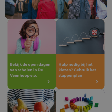
Bekijk de open dagen
Hulp nodig bij het
van scholen in De
kiezen? Gebruik het
Veenhoop e.o.
stappenplan