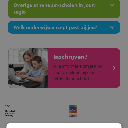
Overige atheneum-scholen in jouw
regio
Welk onderwijsconcept past bij jou?
Inschrijven?
Alle informatie om je kind
aan te melden bij een
middelbare school.