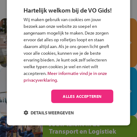
Hartelijk welkom bij de VO Gids!
Wij maken gebruik van cookies om jouw
Test je kennis met het
bezoek aan onze website zo soepel en
Fiets Veilig
aangenaam mogelijk te maken. Deze zorgen
ervoor dat alles op rolletjes loopt en staan
Verkeersspel!
daarom altijd aan. Als je ons groen licht geeft
Speel het Fiets Veilig Verkeersspel
voor alle cookies, kunnen we je de beste
en win een Cortina-fiets!
ervaring bieden. Je kunt ook zelf selecteren
welke typen cookies je wel en niet wilt
accepteren.
Meer informatie vind je in onze
In de winkel ben je op je
privacyverklaring.
plek!
Ontdek via het vmbo jouw talent
ALLES ACCEPTEREN
op de winkelvloer, waar elke dag
anders is!
DETAILS WEERGEVEN
Jouw talent in de
Transport en Logistiek