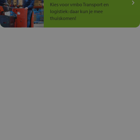
Kies voor vmbo Transport en
logistiek: daar kun je mee
thuiskomen!