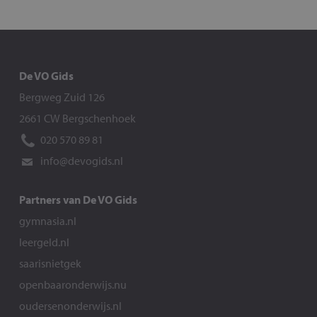
De VO Gids
Bergweg Zuid 126
2661 CW Bergschenhoek
020 570 89 81
info@devogids.nl
Partners van De VO Gids
gymnasia.nl
leergeld.nl
saarisnietgek
openbaaronderwijs.nu
oudersenonderwijs.nl