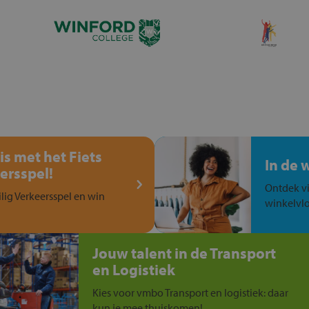
is met het Fiets
In de 
ersspel!
Ontdek vi
ilig Verkeersspel en win
winkelvlo
Jouw talent in de Transport
en Logistiek
Kies voor vmbo Transport en logistiek: daar
kun je mee thuiskomen!