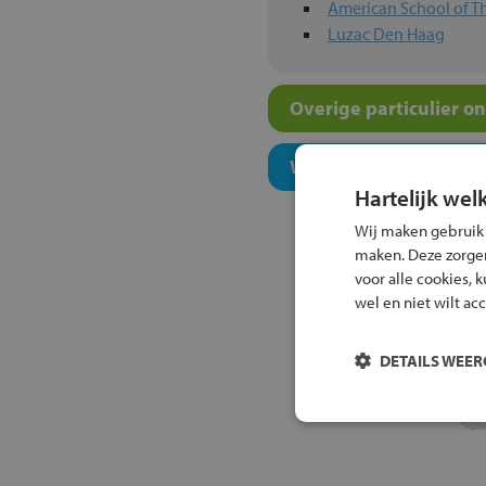
American School of 
Luzac Den Haag
Overige particulier o
Welk niveau past bij j
Hartelijk wel
Wij maken gebruik
maken. Deze zorgen 
voor alle cookies, 
wel en niet wilt ac
DETAILS WEE