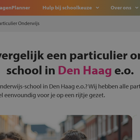
agenPlanner
Hulp bij schoolkeuze
Over ons
articulier Onderwijs
ergelijk een particulier 
school in
Den Haag
e.o.
 onderwijs-school in Den Haag e.o.? Wij hebben alle par
l eenvoundig voor je op een rijtje gezet.