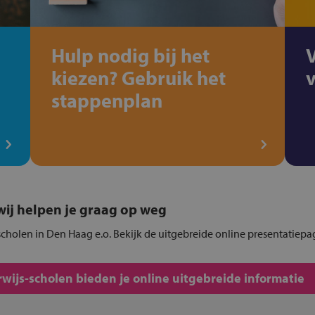
Hulp nodig bij het
kiezen? Gebruik het
stappenplan
, wij helpen je graag op weg
s-scholen in Den Haag e.o. Bekijk de uitgebreide online presentatiepa
rwijs-scholen bieden je online uitgebreide informatie