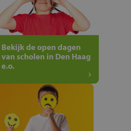
Bekijk de open dagen
van scholen in Den Haag
e.o.