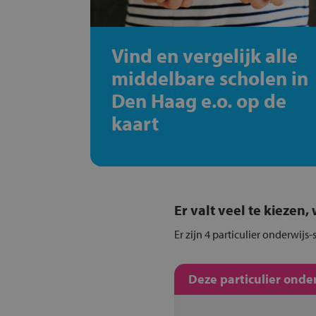
Vind en vergelijk alle
middelbare scholen in
Den Haag e.o. op de
kaart
Er valt veel te kiezen
Er zijn 4 particulier onderwij
Deze particulier onde