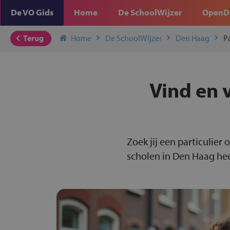
De VO Gids
Home
De SchoolWijzer
OpenD
Terug
Home
De SchoolWijzer
Den Haag
P
Vind en v
Zoek jij een particulier
scholen in Den Haag hee