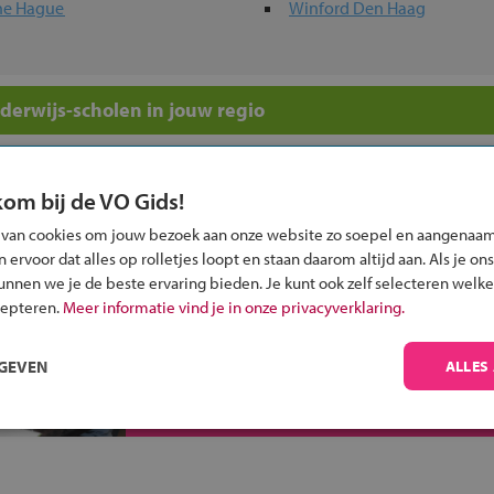
The Hague
Winford Den Haag
nderwijs-scholen in jouw regio
ou?
kom bij de VO Gids!
 van cookies om jouw bezoek aan onze website zo soepel en aangenaam
ervoor dat alles op rolletjes loopt en staan daarom altijd aan. Als je ons
kunnen we je de beste ervaring bieden. Je kunt ook zelf selecteren welke
cepteren.
Meer informatie vind je in onze privacyverklaring.
Inschrijven?
Alle informatie om je kind aan te melden bij
RGEVEN
ALLES
een middelbare school.