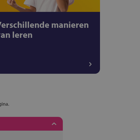
Verschillende manieren
van leren
gina.