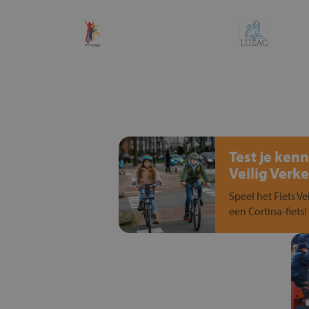
Test je kenn
Veilig Verke
Speel het Fiets Ve
een Cortina-fiets!