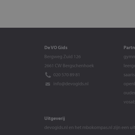
De VO Gids
Partn
Bergweg Zuid 126
gymna
2661 CW Bergschenhoek
leerg
020 570 89 81
saari
info@devogids.nl
openb
ouder
vosab
Uitgeverij
devogids.nl
en het
mbokompas.nl
zijn een u