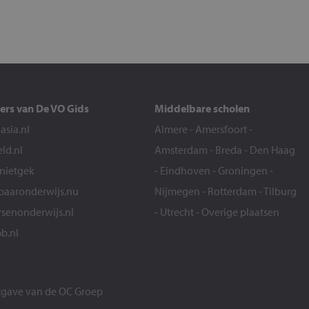
ers van De VO Gids
Middelbare scholen
sia.nl
Almere
-
Amersfoort
-
eld.nl
Amsterdam
-
Breda
-
Den Haag
snietgek
-
Eindhoven
-
Groningen
-
aaronderwijs.nu
Nijmegen
-
Rotterdam
-
Tilburg
senonderwijs.nl
-
Utrecht
-
Overige plaatsen
b.nl
itgave van de
OC Groep