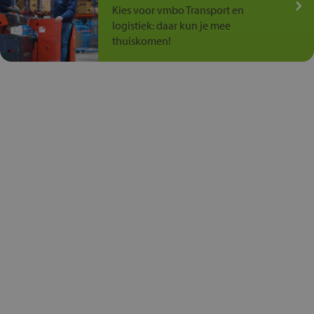
Kies voor vmbo Transport en
logistiek: daar kun je mee
thuiskomen!