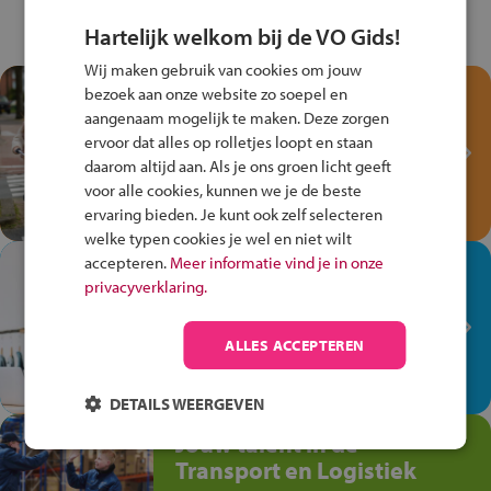
Hartelijk welkom bij de VO Gids!
Wij maken gebruik van cookies om jouw
Test je kennis met het
bezoek aan onze website zo soepel en
Fiets Veilig
aangenaam mogelijk te maken. Deze zorgen
ervoor dat alles op rolletjes loopt en staan
Verkeersspel!
daarom altijd aan. Als je ons groen licht geeft
Speel het Fiets Veilig Verkeersspel
voor alle cookies, kunnen we je de beste
en win een Cortina-fiets!
ervaring bieden. Je kunt ook zelf selecteren
welke typen cookies je wel en niet wilt
accepteren.
Meer informatie vind je in onze
In de winkel ben je op je
privacyverklaring.
plek!
Ontdek via het vmbo jouw talent
ALLES ACCEPTEREN
op de winkelvloer, waar elke dag
anders is!
DETAILS WEERGEVEN
Jouw talent in de
Transport en Logistiek