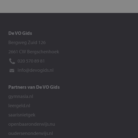
De VO Gids
Bergweg Zuid 126
2661 CW Bergschenhoek
020 570 89 81
info@devogids.nl
Partners van De VO Gids
gymnasia.nl
leergeld.nl
saarisnietgek
openbaaronderwijs.nu
oudersenonderwijs.nl