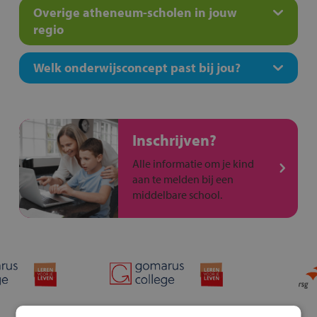
Overige atheneum-scholen in jouw
regio
Welk onderwijsconcept past bij jou?
Inschrijven?
Alle informatie om je kind
aan te melden bij een
middelbare school.