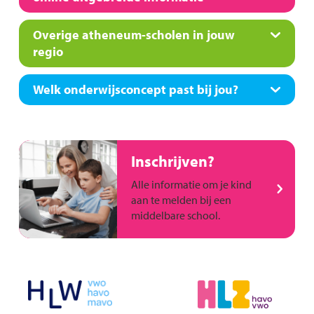
Overige atheneum-scholen in jouw
regio
Welk onderwijsconcept past bij jou?
Inschrijven?
Alle informatie om je kind
aan te melden bij een
middelbare school.