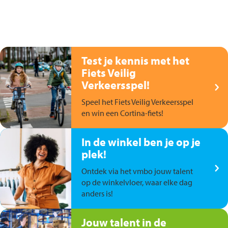
Test je kennis met het
Fiets Veilig
Verkeersspel!
Speel het Fiets Veilig Verkeersspel
en win een Cortina-fiets!
In de winkel ben je op je
plek!
Ontdek via het vmbo jouw talent
op de winkelvloer, waar elke dag
anders is!
Jouw talent in de