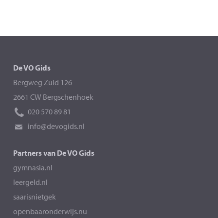
De VO Gids
Bergweg Zuid 126
2661 CW Bergschenhoek
020 570 89 81
info@devogids.nl
Partners van De VO Gids
gymnasia.nl
leergeld.nl
saarisnietgek
openbaaronderwijs.nu