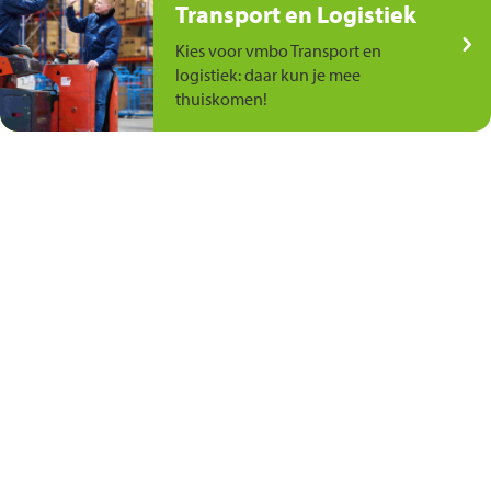
Transport en Logistiek
Kies voor vmbo Transport en
logistiek: daar kun je mee
thuiskomen!