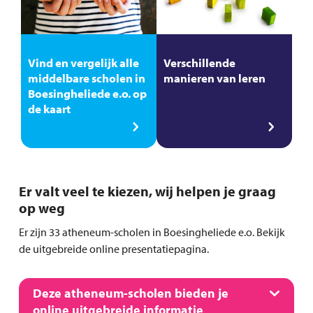
Vind en vergelijk alle
Verschillende
middelbare scholen in
manieren van leren
Boesingheliede e.o. op
de kaart
Er valt veel te kiezen, wij helpen je graag
op weg
Er zijn 33 atheneum-scholen in Boesingheliede e.o. Bekijk
de uitgebreide online presentatiepagina.
Deze atheneum-scholen bieden je
online uitgebreide informatie