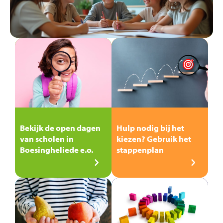
Bekijk de open dagen
Hulp nodig bij het
van scholen in
kiezen? Gebruik het
Boesingheliede e.o.
stappenplan