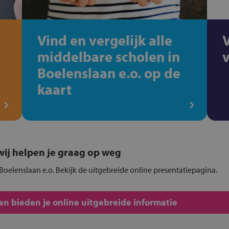
Vind en vergelijk alle
middelbare scholen in
Boelenslaan e.o. op de
kaart
, wij helpen je graag op weg
Boelenslaan e.o. Bekijk de uitgebreide online presentatiepagina.
n bieden je online uitgebreide informatie