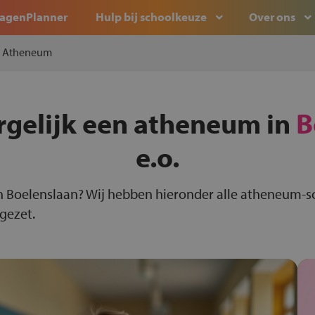
agenPlanner
Hulp bij schoolkeuze
Over ons
Atheneum
rgelijk een atheneum in
B
e.o.
n Boelenslaan? Wij hebben hieronder alle atheneum-s
 gezet.