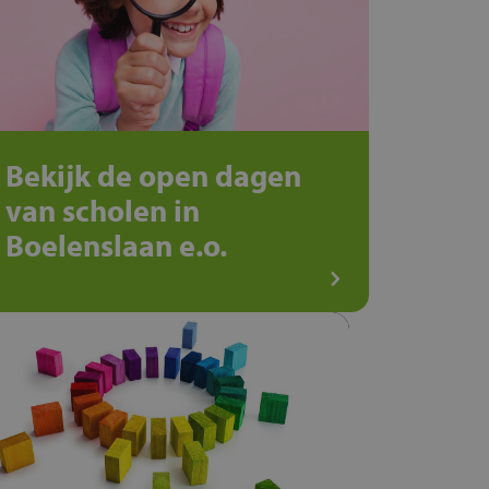
Bekijk de open dagen
van scholen in
Boelenslaan e.o.