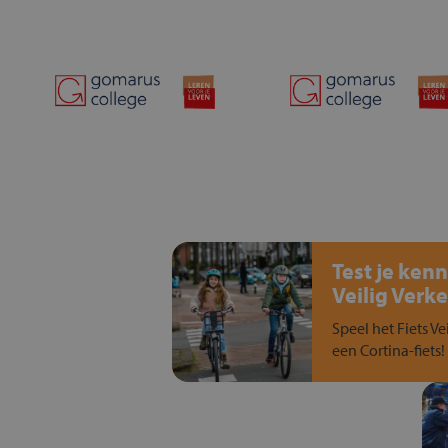
Test je kenn
Veilig Verke
Speel het Fiets Ve
een Cortina-fiets!