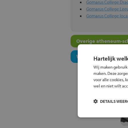
Gomarus College Dra
Gomarus College Le
Gomarus College loca
Overige atheneum-sch
Welk onderwijsconcept
Hartelijk wel
Wij maken gebruik
maken. Deze zorgen 
voor alle cookies, 
wel en niet wilt ac
DETAILS WEE