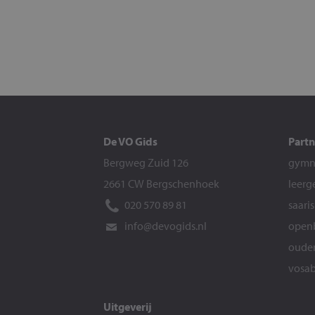
De VO Gids
Partn
Bergweg Zuid 126
gymna
2661 CW Bergschenhoek
leerg
020 570 89 81
saari
info@devogids.nl
openb
ouder
vosab
Uitgeverij