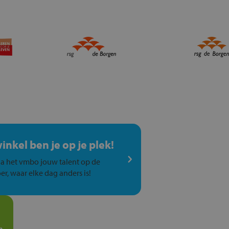
winkel ben je op je plek!
a het vmbo jouw talent op de
er, waar elke dag anders is!