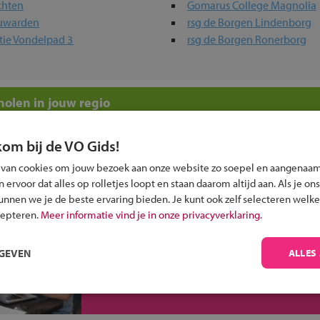
chten
Gomarus College Magnolia
euwarden
rsg de Borgen Lindenborg
tie Vondelpad 3
rsg de Borgen Ronerborg
olen in jouw regio
 past bij jou?
kom bij de VO Gids!
 van cookies om jouw bezoek aan onze website zo soepel en aangenaam
ervoor dat alles op rolletjes loopt en staan daarom altijd aan. Als je ons
kunnen we je de beste ervaring bieden. Je kunt ook zelf selecteren welke
cepteren.
Meer informatie vind je in onze privacyverklaring.
Inschrijven?
RGEVEN
ALLES
Alle informatie om je kind aan te melden bij
een middelbare school.