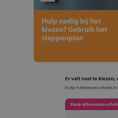
Hulp nodig bij het
kiezen? Gebruik het
stappenplan
Er valt veel te kiezen
Er zijn 9 atheneum-scholen in 
Deze atheneum-schole