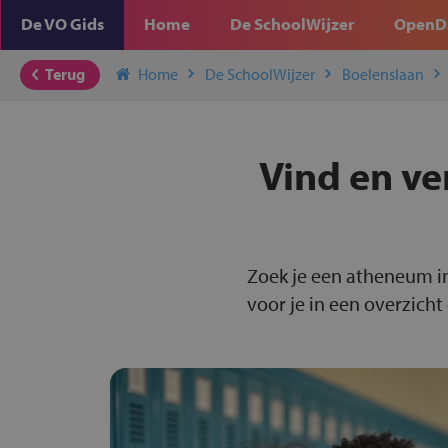
De VO Gids
Home
De SchoolWijzer
OpenD
Terug
Home
De SchoolWijzer
Boelenslaan
Vind en ve
Zoek je een atheneum i
voor je in een overzicht