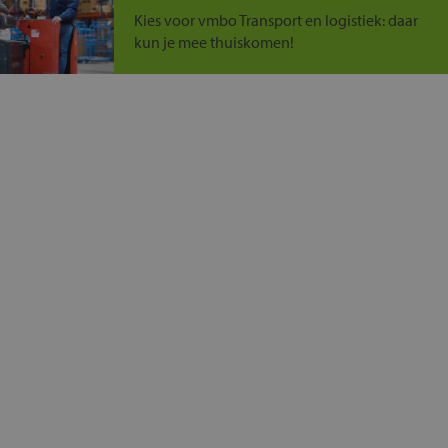
Kies voor vmbo Transport en logistiek: daar
kun je mee thuiskomen!