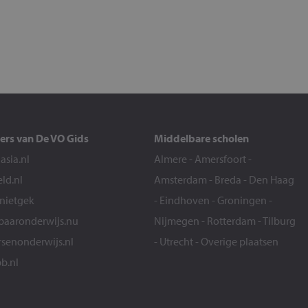
ers van De VO Gids
Middelbare scholen
sia.nl
Almere
-
Amersfoort
-
eld.nl
Amsterdam
-
Breda
-
Den Haag
snietgek
-
Eindhoven
-
Groningen
-
aaronderwijs.nu
Nijmegen
-
Rotterdam
-
Tilburg
senonderwijs.nl
-
Utrecht
-
Overige plaatsen
b.nl