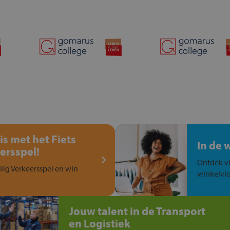
is met het Fiets
In de 
ersspel!
Ontdek vi
ilig Verkeersspel en win
winkelvlo
Jouw talent in de Transport
en Logistiek