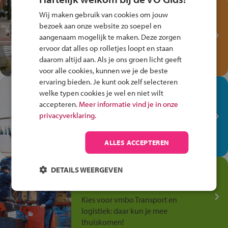
Test je kennis met het
Wij maken gebruik van cookies om jouw
Fiets Veilig
bezoek aan onze website zo soepel en
Verkeersspel!
aangenaam mogelijk te maken. Deze zorgen
ervoor dat alles op rolletjes loopt en staan
Speel het Fiets Veilig Verkeersspel
daarom altijd aan. Als je ons groen licht geeft
en win een Cortina-fiets!
voor alle cookies, kunnen we je de beste
ervaring bieden. Je kunt ook zelf selecteren
In de winkel ben je op je
welke typen cookies je wel en niet wilt
plek!
accepteren.
Meer informatie vind je in onze
privacyverklaring.
Ontdek via het vmbo jouw talent
op de winkelvloer, waar elke dag
anders is!
ALLES ACCEPTEREN
Jouw talent in de
DETAILS WEERGEVEN
Transport en Logistiek
Kies voor vmbo Transport en
logistiek: daar kun je mee
thuiskomen!