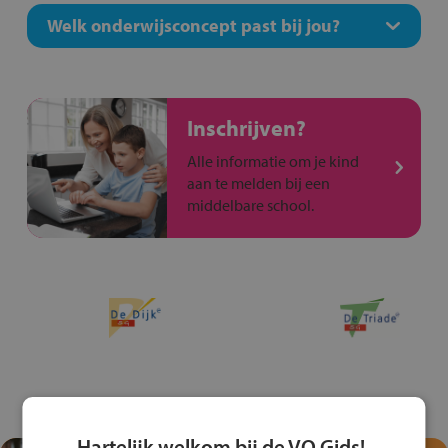
Welk onderwijsconcept past bij jou?
Inschrijven?
Alle informatie om je kind
aan te melden bij een
middelbare school.
Hartelijk welkom bij de VO Gids!