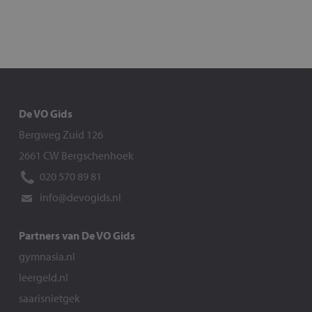
De VO Gids
Bergweg Zuid 126
2661 CW Bergschenhoek
020 570 89 81
info@devogids.nl
Partners van De VO Gids
gymnasia.nl
leergeld.nl
saarisnietgek