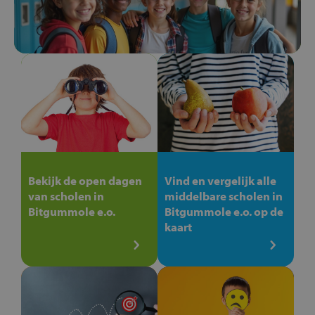
Bekijk de open dagen
Vind en vergelijk alle
van scholen in
middelbare scholen in
Bitgummole e.o.
Bitgummole e.o. op de
kaart