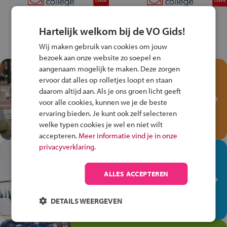
Hartelijk welkom bij de VO Gids!
Wij maken gebruik van cookies om jouw
bezoek aan onze website zo soepel en
aangenaam mogelijk te maken. Deze zorgen
Test je kennis met het
ervoor dat alles op rolletjes loopt en staan
Fiets Veilig
daarom altijd aan. Als je ons groen licht geeft
Verkeersspel!
voor alle cookies, kunnen we je de beste
ervaring bieden. Je kunt ook zelf selecteren
Speel het Fiets Veilig Verkeersspel
welke typen cookies je wel en niet wilt
en win een Cortina-fiets!
accepteren.
Meer informatie vind je in onze
privacyverklaring.
In de winkel ben je op je
plek!
ALLES ACCEPTEREN
Ontdek via het vmbo jouw talent
op de winkelvloer, waar elke dag
DETAILS WEERGEVEN
anders is!