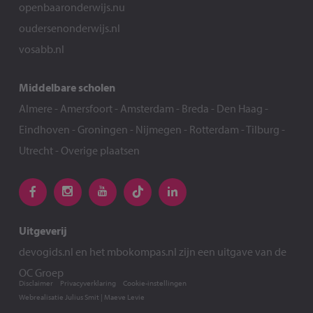
openbaaronderwijs.nu
oudersenonderwijs.nl
vosabb.nl
Middelbare scholen
Almere
-
Amersfoort
-
Amsterdam
-
Breda
-
Den Haag
-
Eindhoven
-
Groningen
-
Nijmegen
-
Rotterdam
-
Tilburg
-
Utrecht
-
Overige plaatsen
Uitgeverij
devogids.nl
en het
mbokompas.nl
zijn een uitgave van de
OC Groep
Disclaimer
Privacyverklaring
Cookie-instellingen
Webrealisatie
Julius Smit
|
Maeve Levie