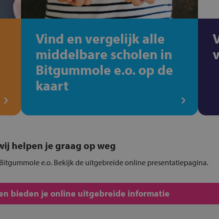
Vind en vergelijk alle
middelbare scholen in
Bitgummole e.o. op de
kaart
, wij helpen je graag op weg
 Bitgummole e.o. Bekijk de uitgebreide online presentatiepagina.
n bieden je online uitgebreide informatie