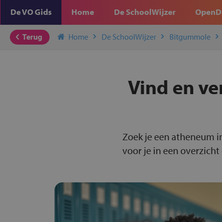
De VO Gids
Home
De SchoolWijzer
OpenD
Terug
Home
De SchoolWijzer
Bitgummole
Vind en ve
Zoek je een atheneum i
voor je in een overzicht