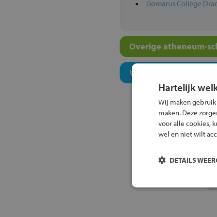
Gomarus College Dra
Overige atheneum-sch
Welk onderwijsconcept
Hartelijk wel
Wij maken gebruik
maken. Deze zorgen 
voor alle cookies, 
wel en niet wilt ac
DETAILS WEE