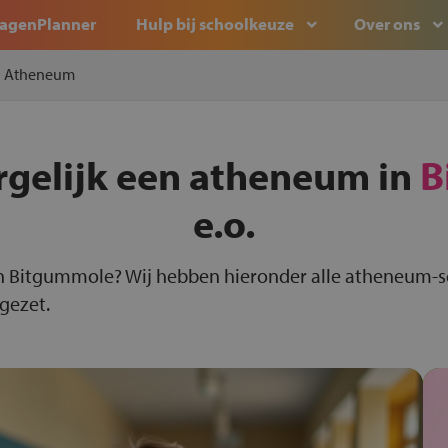
agenPlanner
Hulp bij schoolkeuze
Over ons
Atheneum
rgelijk een atheneum in
B
e.o.
n Bitgummole? Wij hebben hieronder alle atheneum-
 gezet.