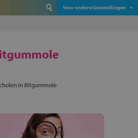
Voor onderwijsinstellingen
itgummole
scholen in Bitgummole