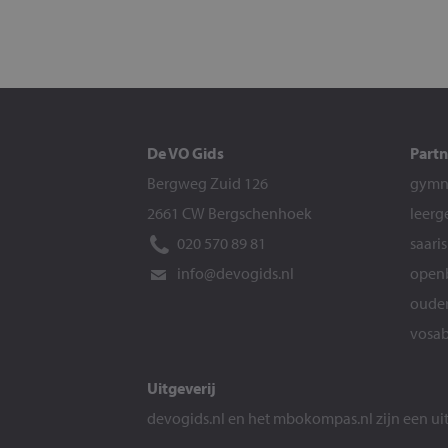
De VO Gids
Partn
Bergweg Zuid 126
gymna
2661 CW Bergschenhoek
leerg
020 570 89 81
saari
info@devogids.nl
openb
ouder
vosab
Uitgeverij
devogids.nl
en het
mbokompas.nl
zijn een u