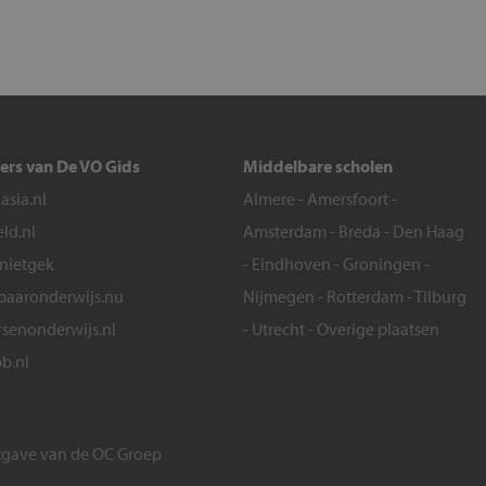
ers van De VO Gids
Middelbare scholen
sia.nl
Almere
-
Amersfoort
-
eld.nl
Amsterdam
-
Breda
-
Den Haag
snietgek
-
Eindhoven
-
Groningen
-
aaronderwijs.nu
Nijmegen
-
Rotterdam
-
Tilburg
senonderwijs.nl
-
Utrecht
-
Overige plaatsen
b.nl
itgave van de
OC Groep