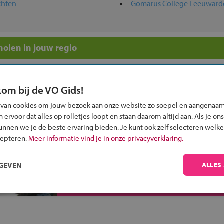
chten
Gomarus College Leeuward
olen in jouw regio
 past bij jou?
kom bij de VO Gids!
 van cookies om jouw bezoek aan onze website zo soepel en aangenaam
ervoor dat alles op rolletjes loopt en staan daarom altijd aan. Als je ons
kunnen we je de beste ervaring bieden. Je kunt ook zelf selecteren welke
cepteren.
Meer informatie vind je in onze privacyverklaring.
Inschrijven?
Alle informatie om je kind aan te melden bij
RGEVEN
ALLES
een middelbare school.