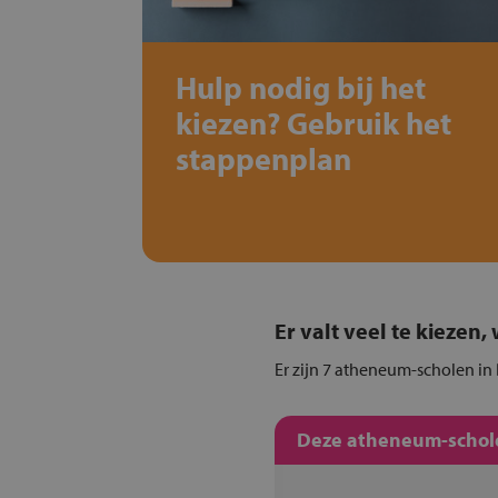
Hulp nodig bij het
kiezen? Gebruik het
stappenplan
Er valt veel te kiezen
Er zijn 7 atheneum-scholen in
Deze atheneum-schole