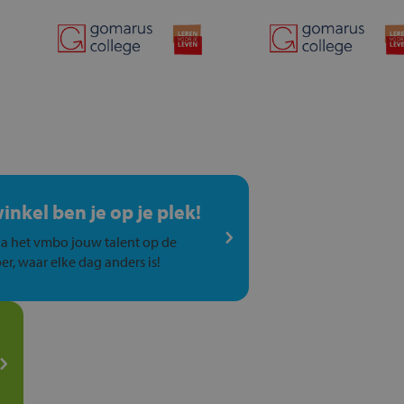
winkel ben je op je plek!
a het vmbo jouw talent op de
er, waar elke dag anders is!