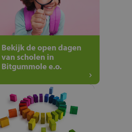
Bekijk de open dagen
van scholen in
Bitgummole e.o.