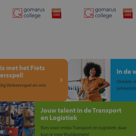
is met het Fiets
In de 
ersspel!
Ontdek vi
ilig Verkeersspel en win
winkelvlo
Jouw talent in de Transport
en Logistiek
Kies voor vmbo Transport en logistiek: daar
kun je mee thuiskomen!