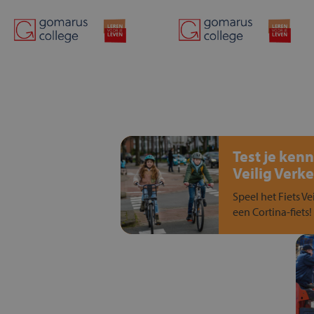
Test je kenn
Veilig Verke
Speel het Fiets Ve
een Cortina-fiets!