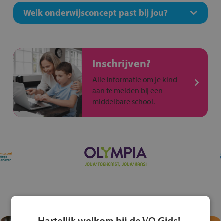
Welk onderwijsconcept past bij jou?
Inschrijven?
Alle informatie om je kind
aan te melden bij een
middelbare school.
Hartelijk welkom bij de VO Gids!