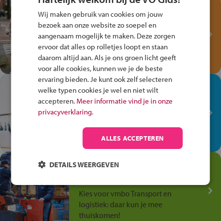
Test je kennis met het
Wij maken gebruik van cookies om jouw
Fiets Veilig
bezoek aan onze website zo soepel en
Verkeersspel!
aangenaam mogelijk te maken. Deze zorgen
ervoor dat alles op rolletjes loopt en staan
Speel het Fiets Veilig Verkeersspel
daarom altijd aan. Als je ons groen licht geeft
en win een Cortina-fiets!
voor alle cookies, kunnen we je de beste
ervaring bieden. Je kunt ook zelf selecteren
In de winkel ben je op je
welke typen cookies je wel en niet wilt
plek!
accepteren.
Meer informatie vind je in onze
privacyverklaring.
Ontdek via het vmbo jouw talent
op de winkelvloer, waar elke dag
anders is!
ALLES ACCEPTEREN
Jouw talent in de
DETAILS WEERGEVEN
Transport en Logistiek
Kies voor vmbo Transport en
logistiek: daar kun je mee
thuiskomen!