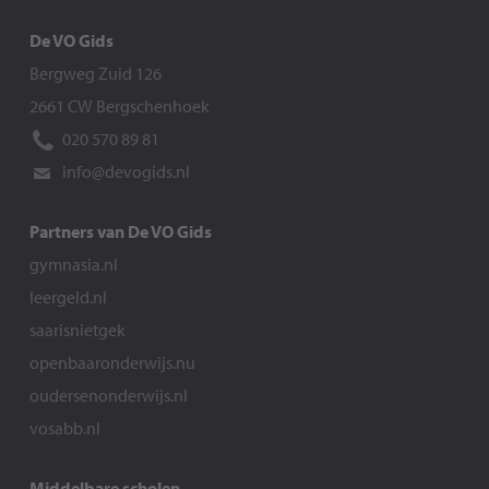
De VO Gids
Bergweg Zuid 126
2661 CW Bergschenhoek
020 570 89 81
info@devogids.nl
Partners van De VO Gids
gymnasia.nl
leergeld.nl
saarisnietgek
openbaaronderwijs.nu
oudersenonderwijs.nl
vosabb.nl
Middelbare scholen