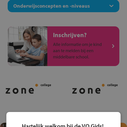
Onderwijsconcepten en -niveaus
Inschrijven?
Alle informatie om je kind
aan te melden bij een
middelbare school.
Hartelijk welkom bij de VO Gids!