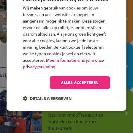
Test je kennis met het
Wij maken gebruik van cookies om jouw
Fiets Veilig
bezoek aan onze website zo soepel en
Verkeersspel!
aangenaam mogelijk te maken. Deze zorgen
ervoor dat alles op rolletjes loopt en staan
Speel het Fiets Veilig Verkeersspel
daarom altijd aan. Als je ons groen licht geeft
en win een Cortina-fiets!
voor alle cookies, kunnen we je de beste
ervaring bieden. Je kunt ook zelf selecteren
In de winkel ben je op je
welke typen cookies je wel en niet wilt
plek!
accepteren.
Meer informatie vind je in onze
privacyverklaring.
Ontdek via het vmbo jouw talent
op de winkelvloer, waar elke dag
anders is!
ALLES ACCEPTEREN
Jouw talent in de
DETAILS WEERGEVEN
Transport en Logistiek
Kies voor vmbo Transport en
logistiek: daar kun je mee
thuiskomen!