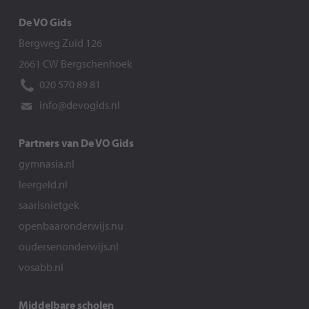
De VO Gids
Bergweg Zuid 126
2661 CW Bergschenhoek
020 570 89 81
info@devogids.nl
Partners van De VO Gids
gymnasia.nl
leergeld.nl
saarisnietgek
openbaaronderwijs.nu
oudersenonderwijs.nl
vosabb.nl
Middelbare scholen