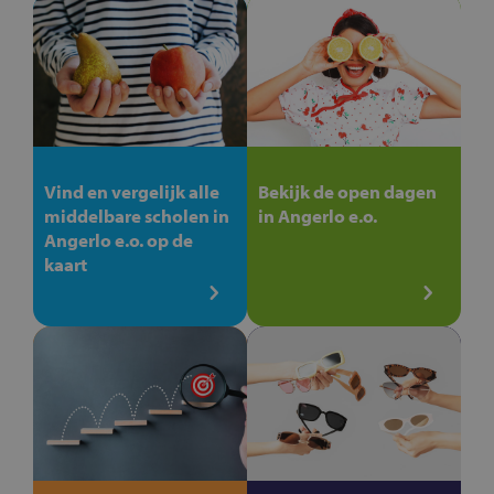
Vind en vergelijk alle
Bekijk de open dagen
middelbare scholen in
in Angerlo e.o.
Angerlo e.o. op de
kaart