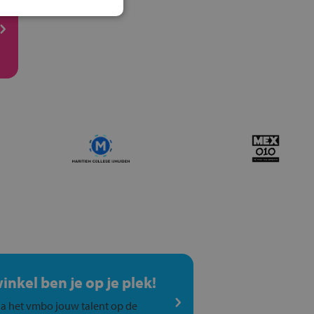
winkel ben je op je plek!
a het vmbo jouw talent op de