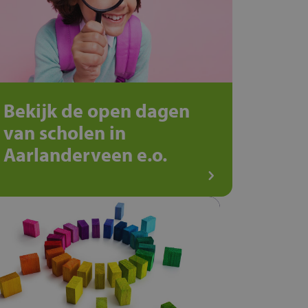
Bekijk de open dagen
van scholen in
Aarlanderveen e.o.