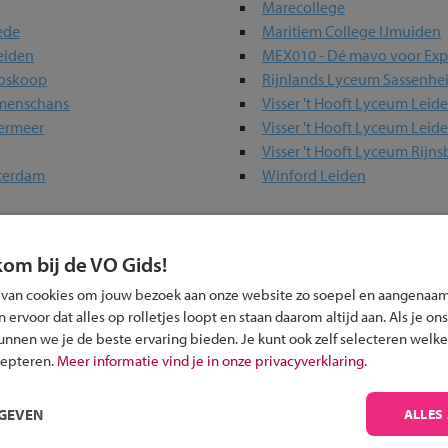
Marecollege
ede
Maritiem College IJmuiden
eiden
MEX010 - Dé mavo voor Exp
Boskoop
Rijnlands Lyceum Sassenhe
mmenschans
Visser 't Hooft Lyceum Leid
termeer
Visser 't Hooft Lyceum Leid
Visser 't Hooft Lyceum Rijn
tterdam
Winford Leiden
kom bij de VO Gids!
 in jouw regio
 van cookies om jouw bezoek aan onze website zo soepel en aangenaam
 past bij jou?
ervoor dat alles op rolletjes loopt en staan daarom altijd aan. Als je ons
kunnen we je de beste ervaring bieden. Je kunt ook zelf selecteren welke
cepteren.
Meer informatie vind je in onze privacyverklaring.
RGEVEN
ALLES