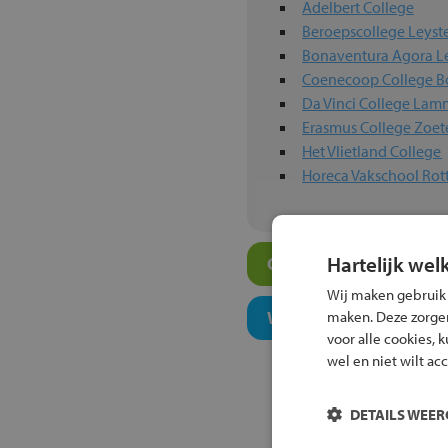
Adelbert College
Beroepscollege Leyst
Bonaventura Agora L
Coenecoop College 
Da Vinci College La
Erasmus College Zoe
Het Vlietland College
Horeca Vakschool Ro
Hartelijk wel
Overige vmbo-scholen
Wij maken gebruik
Welk onderwijsconcept
maken. Deze zorgen 
voor alle cookies, 
wel en niet wilt ac
DETAILS WEE