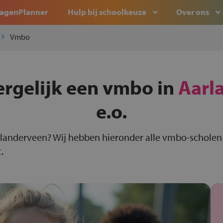
agenPlanner
Hulp bij schoolkeuze
Over ons
Vmbo
ergelijk een vmbo in
Aarl
e.o.
rlanderveen? Wij hebben hieronder alle vmbo-scholen
.