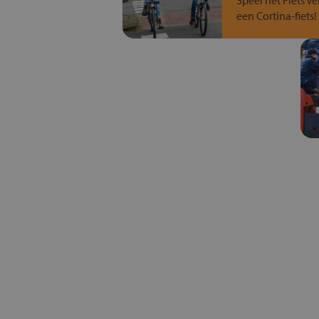
Speel het Fiets Ve
een Cortina-fiets!