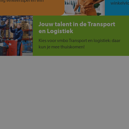
ilig Verkeersspel en win
winkelvlo
Jouw talent in de Transport
en Logistiek
Kies voor vmbo Transport en logistiek: daar
kun je mee thuiskomen!