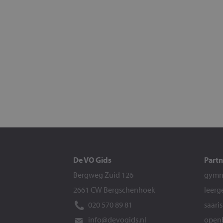
De VO Gids
Partn
Bergweg Zuid 126
gymna
2661 CW Bergschenhoek
leerg
020 570 89 81
saari
info@devogids.nl
openb