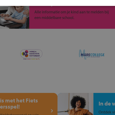
Inschrijven?
Alle informatie om je kind aan te melden bij
een middelbare school.
is met het Fiets
In de 
ersspel!
Ontdek vi