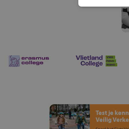
Test je kenn
Veilig Verke