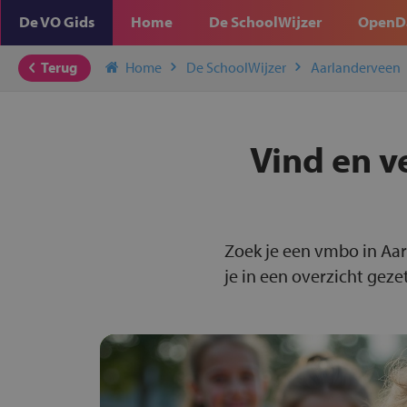
De VO Gids
Home
De SchoolWijzer
OpenD
Terug
Home
De SchoolWijzer
Aarlanderveen
Vind en v
Zoek je een vmbo in Aa
je in een overzicht gezet