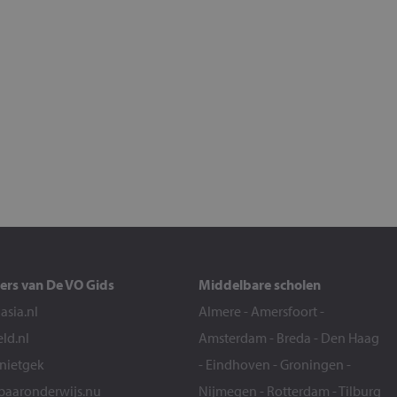
ers van De VO Gids
Middelbare scholen
sia.nl
Almere
-
Amersfoort
-
eld.nl
Amsterdam
-
Breda
-
Den Haag
snietgek
-
Eindhoven
-
Groningen
-
aaronderwijs.nu
Nijmegen
-
Rotterdam
-
Tilburg