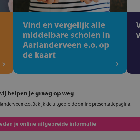
Vind en vergelijk alle
middelbare scholen in
Aarlanderveen e.o. op
de kaart
, wij helpen je graag op weg
landerveen e.o. Bekijk de uitgebreide online presentatiepagina.
den je online uitgebreide informatie