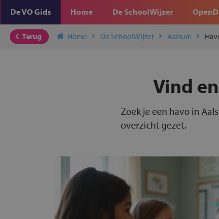
De VO Gids
Home
De SchoolWijzer
OpenD
Terug
Home
De SchoolWijzer
Aalsum
Hav
Vind en
Zoek je een havo in Aal
overzicht gezet.