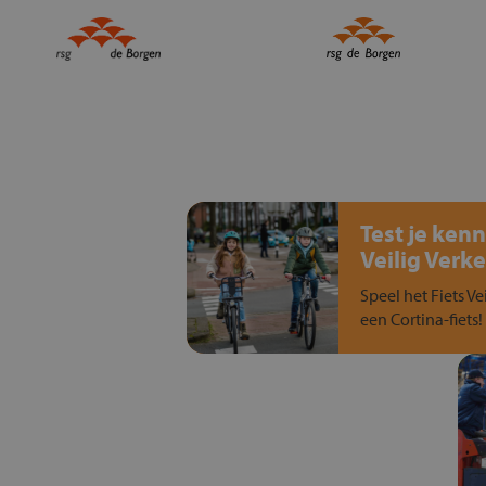
Test je kenn
Veilig Verke
Speel het Fiets Ve
een Cortina-fiets!