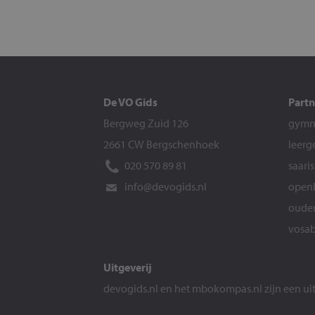
De VO Gids
Partn
Bergweg Zuid 126
gymna
2661 CW Bergschenhoek
leerg
020 570 89 81
saari
info@devogids.nl
openb
ouder
vosab
Uitgeverij
devogids.nl
en het
mbokompas.nl
zijn een u