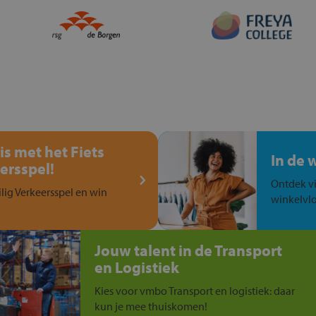
is met het Fiets
In de 
ersspel!
Ontdek vi
ilig Verkeersspel en win
winkelvlo
Jouw talent in de Transport
en Logistiek
Kies voor vmbo Transport en logistiek: daar
kun je mee thuiskomen!