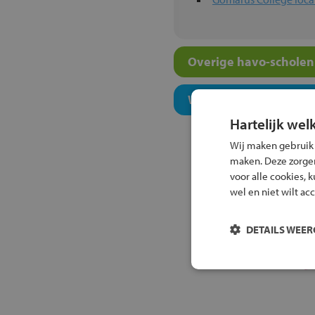
Overige havo-scholen 
Welk onderwijsconcept
Hartelijk wel
Wij maken gebruik
maken. Deze zorgen 
voor alle cookies, 
wel en niet wilt ac
DETAILS WEE