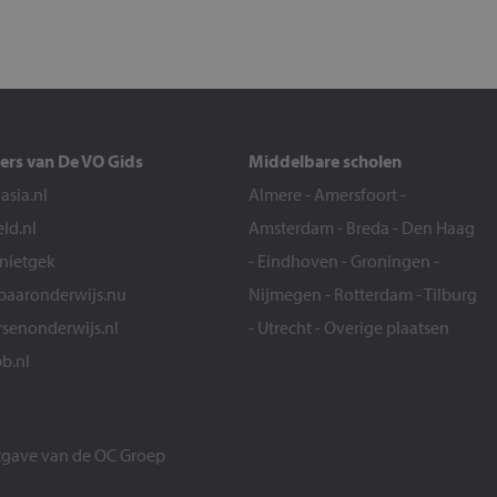
ers van De VO Gids
Middelbare scholen
sia.nl
Almere
-
Amersfoort
-
eld.nl
Amsterdam
-
Breda
-
Den Haag
snietgek
-
Eindhoven
-
Groningen
-
aaronderwijs.nu
Nijmegen
-
Rotterdam
-
Tilburg
senonderwijs.nl
-
Utrecht
-
Overige plaatsen
b.nl
itgave van de
OC Groep