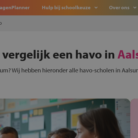
agenPlanner
Hulp bij schoolkeuze
Over ons
o
 vergelijk een havo in
Aal
sum? Wij hebben hieronder alle havo-scholen in Aalsum