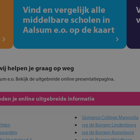
Vind en vergelijk alle
middelbare scholen in
Aalsum e.o. op de kaart
, wij helpen je graag op weg
sum e.o. Bekijk de uitgebreide online presentatiepagina.
den je online uitgebreide informatie
Gomarus College Magnolia
chten
rsg de Borgen Lindenborg
euwarden
rsg de Borgen Ronerborg
tie Vondelpad 3
rsg de Borgen Woldborg