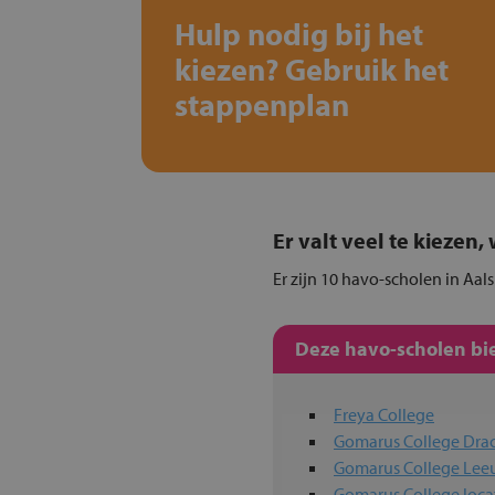
Hulp nodig bij het
kiezen? Gebruik het
stappenplan
Er valt veel te kiezen
Er zijn 10 havo-scholen in Aal
Deze havo-scholen bie
Freya College
Gomarus College Dra
Gomarus College Le
Gomarus College loca