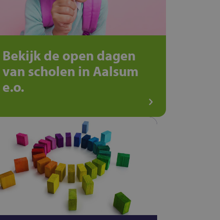
Bekijk de open dagen
van scholen in Aalsum
e.o.