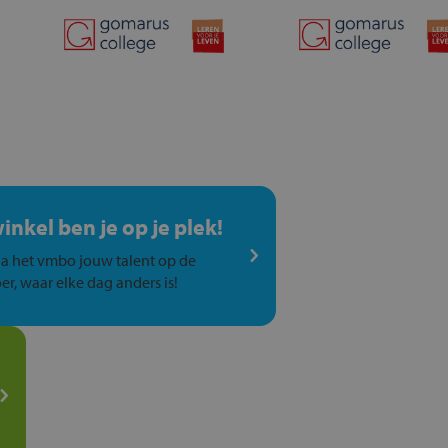
winkel ben je op je plek!
a het vmbo jouw talent op de
er, waar elke dag anders is!