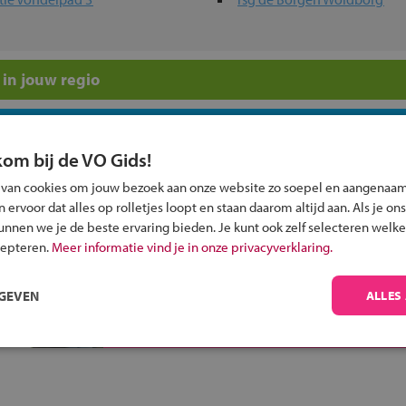
in jouw regio
 past bij jou?
kom bij de VO Gids!
 van cookies om jouw bezoek aan onze website zo soepel en aangenaam
ervoor dat alles op rolletjes loopt en staan daarom altijd aan. Als je ons
kunnen we je de beste ervaring bieden. Je kunt ook zelf selecteren welke
cepteren.
Meer informatie vind je in onze privacyverklaring.
Inschrijven?
Alle informatie om je kind aan te melden bij
RGEVEN
ALLES
een middelbare school.