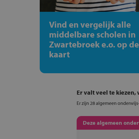
Vind en vergelijk alle
middelbare scholen in
Zwartebroek e.o. op d
kaart
Er valt veel te kiezen
Er zijn 28 algemeen onderwijs
Deze algemeen onderwi