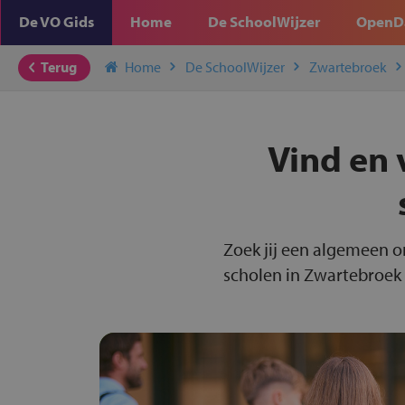
De VO Gids
Home
De SchoolWijzer
OpenD
Terug
Home
De SchoolWijzer
Zwartebroek
Vind en 
Zoek jij een algemeen o
scholen in Zwartebroek 