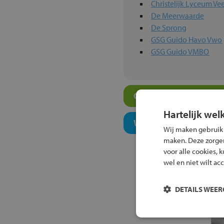
Christelijk Lyceum V
De Meerwaarde
De Sprong
GSG Guido Havo Vwo
GSG Guido VMBO
Overige algemeen ond
Hartelijk wel
Welk niveau past bij j
Wij maken gebruik
maken. Deze zorgen 
voor alle cookies, 
wel en niet wilt ac
DETAILS WEE