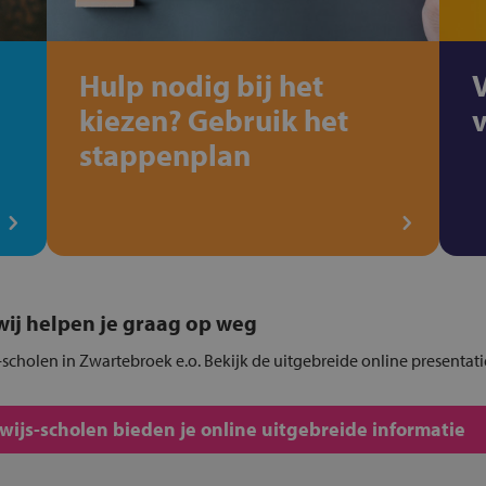
Hulp nodig bij het
kiezen? Gebruik het
e
stappenplan
, wij helpen je graag op weg
-scholen in Zwartebroek e.o. Bekijk de uitgebreide online presentat
js-scholen bieden je online uitgebreide informatie