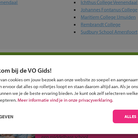
eenendaal
Ichthus College Veenendaal
Johannes Fontanus College
Maritiem College IJmuiden
Rembrandt College
Sudbury School Amersfoort
erwijs-scholen in jouw regio
kom bij de VO Gids!
ou?
 van cookies om jouw bezoek aan onze website zo soepel en aangenaam
ervoor dat alles op rolletjes loopt en staan daarom altijd aan. Als je ons
kunnen we je de beste ervaring bieden. Je kunt ook zelf selecteren welke
cepteren.
Meer informatie vind je in onze privacyverklaring.
RGEVEN
ALLES
Inschrijven?
Alle informatie om je kind aan te melden bij
een middelbare school.