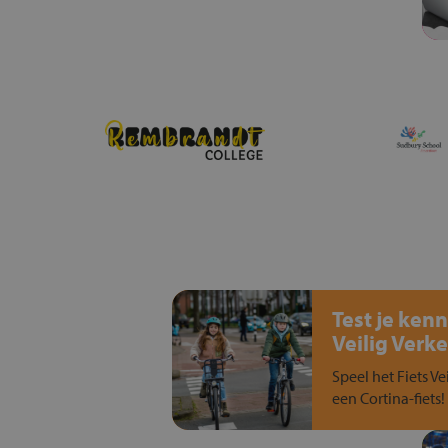
Test je kenn
Veilig Verke
Speel het Fiets Ve
een Cortina-fiets!