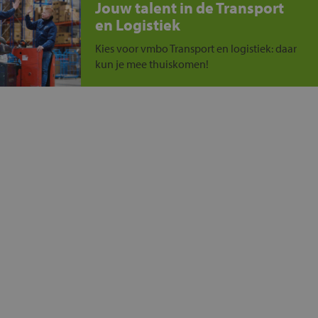
Jouw talent in de Transport
en Logistiek
Kies voor vmbo Transport en logistiek: daar
kun je mee thuiskomen!