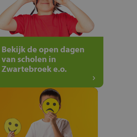
Bekijk de open dagen
van scholen in
Zwartebroek e.o.