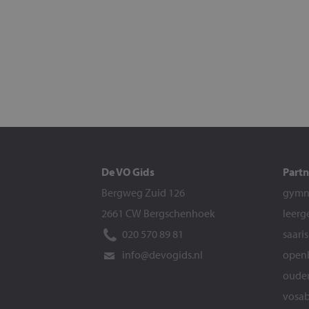
De VO Gids
Partn
Bergweg Zuid 126
gymna
2661 CW Bergschenhoek
leerg
020 570 89 81
saari
info@devogids.nl
openb
ouder
vosab