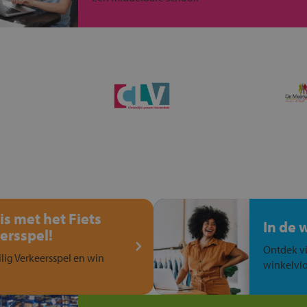
is met het Fiets
In de 
ersspel!
Ontdek vi
ilig Verkeersspel en win
winkelvlo