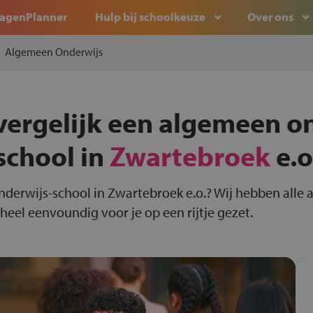
agenPlanner
Hulp bij schoolkeuze
Over ons
Algemeen Onderwijs
vergelijk een algemeen o
school in
Zwartebroek
e.o
nderwijs-school in Zwartebroek e.o.? Wij hebben alle
heel eenvoundig voor je op een rijtje gezet.