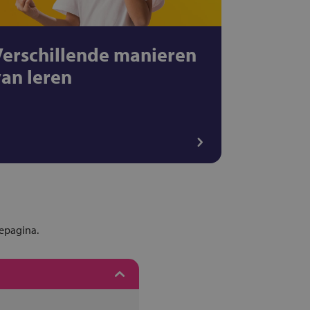
Verschillende manieren
van leren
iepagina.