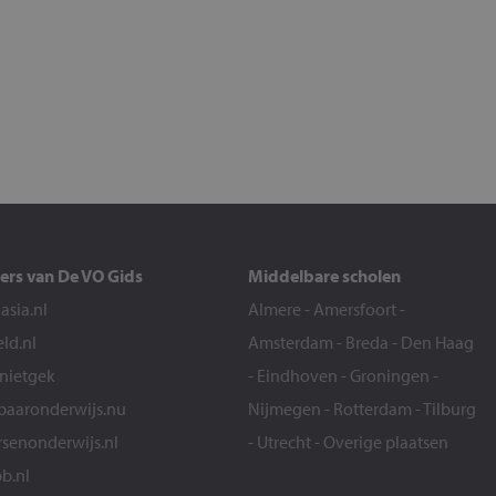
ers van De VO Gids
Middelbare scholen
sia.nl
Almere
-
Amersfoort
-
eld.nl
Amsterdam
-
Breda
-
Den Haag
snietgek
-
Eindhoven
-
Groningen
-
aaronderwijs.nu
Nijmegen
-
Rotterdam
-
Tilburg
senonderwijs.nl
-
Utrecht
-
Overige plaatsen
b.nl