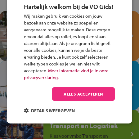
Hartelijk welkom bij de VO Gids!
Wij maken gebruik van cookies om jouw
Test je kennis met het
bezoek aan onze website zo soepel en
Fiets Veilig
aangenaam mogelijk te maken. Deze zorgen
Verkeersspel!
ervoor dat alles op rolletjes loopt en staan
daarom altijd aan. Als je ons groen licht geeft
Speel het Fiets Veilig Verkeersspel
voor alle cookies, kunnen we je de beste
en win een Cortina-fiets!
ervaring bieden. Je kunt ook zelf selecteren
welke typen cookies je wel en niet wilt
In de winkel ben je op je
accepteren.
Meer informatie vind je in onze
plek!
privacyverklaring.
Ontdek via het vmbo jouw talent
op de winkelvloer, waar elke dag
ALLES ACCEPTEREN
anders is!
DETAILS WEERGEVEN
Jouw talent in de
Transport en Logistiek
Kies voor vmbo Transport en