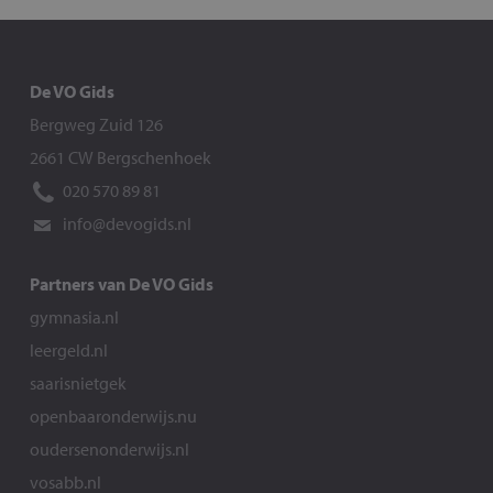
De VO Gids
Bergweg Zuid 126
2661 CW Bergschenhoek
020 570 89 81
info@devogids.nl
Partners van De VO Gids
gymnasia.nl
leergeld.nl
saarisnietgek
openbaaronderwijs.nu
oudersenonderwijs.nl
vosabb.nl