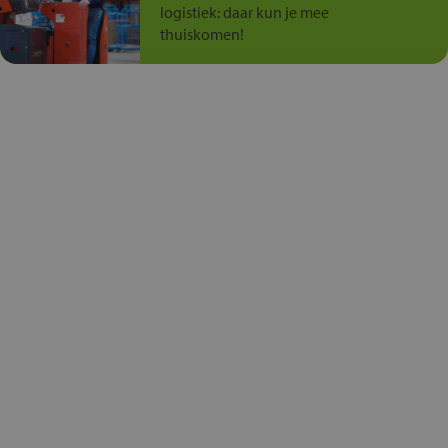
logistiek: daar kun je mee
thuiskomen!