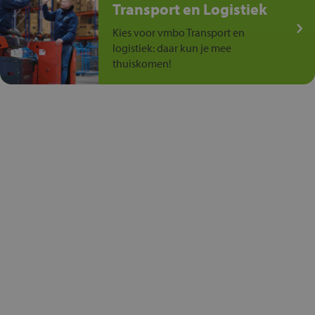
Transport en Logistiek
Kies voor vmbo Transport en
logistiek: daar kun je mee
thuiskomen!