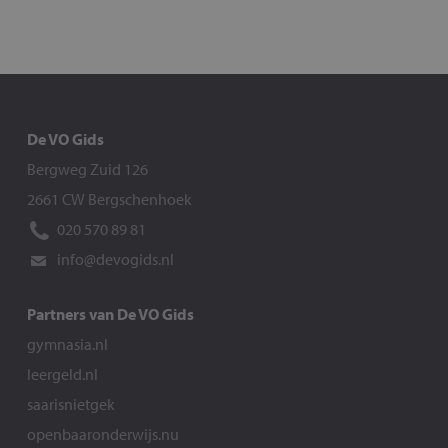
De VO Gids
Bergweg Zuid 126
2661 CW Bergschenhoek
020 570 89 81
info@devogids.nl
Partners van De VO Gids
gymnasia.nl
leergeld.nl
saarisnietgek
openbaaronderwijs.nu