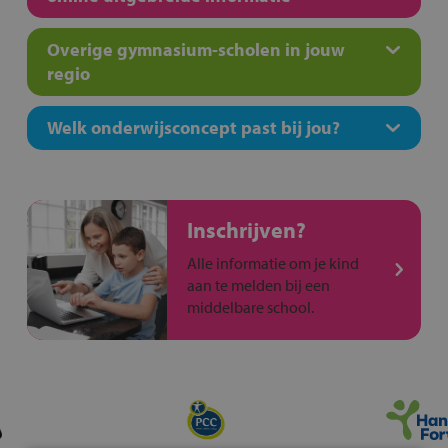
Overige gymnasium-scholen in jouw
regio
Welk onderwijsconcept past bij jou?
Inschrijven?
Alle informatie om je kind
aan te melden bij een
middelbare school.