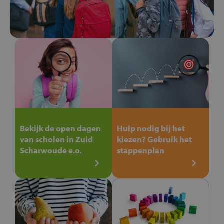
Bekijk de open dagen
Hulp nodig bij het
van scholen in Zuid
kiezen? Gebruik het
Scharwoude e.o.
stappenplan