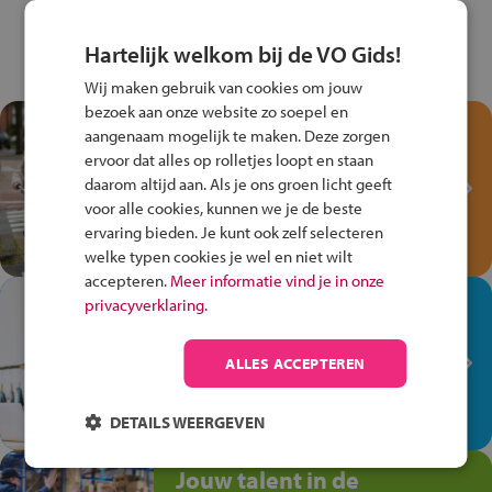
Hartelijk welkom bij de VO Gids!
Wij maken gebruik van cookies om jouw
bezoek aan onze website zo soepel en
Test je kennis met het
aangenaam mogelijk te maken. Deze zorgen
Fiets Veilig
ervoor dat alles op rolletjes loopt en staan
Verkeersspel!
daarom altijd aan. Als je ons groen licht geeft
voor alle cookies, kunnen we je de beste
Speel het Fiets Veilig Verkeersspel
ervaring bieden. Je kunt ook zelf selecteren
en win een Cortina-fiets!
welke typen cookies je wel en niet wilt
accepteren.
Meer informatie vind je in onze
In de winkel ben je op je
privacyverklaring.
plek!
ALLES ACCEPTEREN
Ontdek via het vmbo jouw talent
op de winkelvloer, waar elke dag
anders is!
DETAILS WEERGEVEN
Jouw talent in de