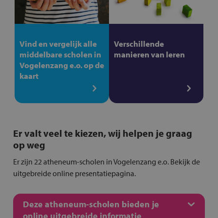
Vind en vergelijk alle
Verschillende
middelbare scholen in
manieren van leren
Vogelenzang e.o. op de
kaart
Er valt veel te kiezen, wij helpen je graag
op weg
Er zijn 22 atheneum-scholen in Vogelenzang e.o. Bekijk de
uitgebreide online presentatiepagina.
Deze atheneum-scholen bieden je
online uitgebreide informatie