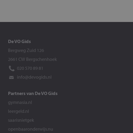
De VO Gids
Bergweg Zuid 126
2661 CW Bergschenhoek
020 570 89 81
info@devogids.nl
Partners van De VO Gids
gymnasia.nl
leergeld.nl
saarisnietgek
openbaaronderwijs.nu