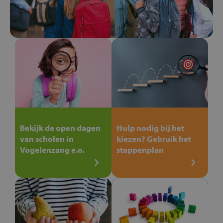
Bekijk de open dagen
Hulp nodig bij het
van scholen in
kiezen? Gebruik het
Vogelenzang e.o.
stappenplan