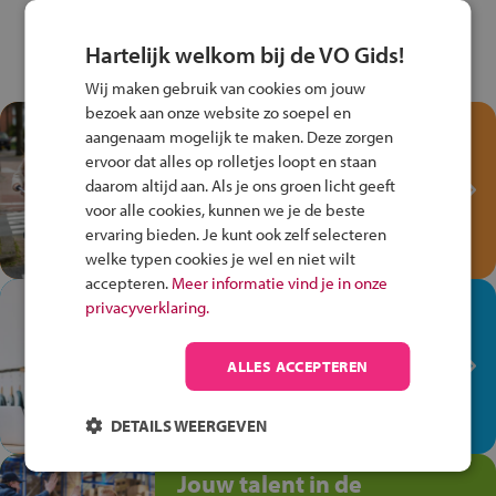
Hartelijk welkom bij de VO Gids!
Wij maken gebruik van cookies om jouw
bezoek aan onze website zo soepel en
Test je kennis met het
aangenaam mogelijk te maken. Deze zorgen
Fiets Veilig
ervoor dat alles op rolletjes loopt en staan
Verkeersspel!
daarom altijd aan. Als je ons groen licht geeft
voor alle cookies, kunnen we je de beste
Speel het Fiets Veilig Verkeersspel
ervaring bieden. Je kunt ook zelf selecteren
en win een Cortina-fiets!
welke typen cookies je wel en niet wilt
accepteren.
Meer informatie vind je in onze
In de winkel ben je op je
privacyverklaring.
plek!
ALLES ACCEPTEREN
Ontdek via het vmbo jouw talent
op de winkelvloer, waar elke dag
anders is!
DETAILS WEERGEVEN
Jouw talent in de