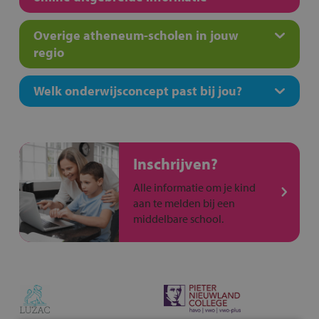
Overige atheneum-scholen in jouw
regio
Welk onderwijsconcept past bij jou?
Inschrijven?
Alle informatie om je kind
aan te melden bij een
middelbare school.