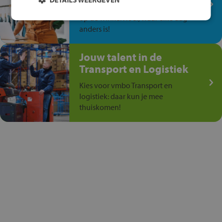
Ontdek via het vmbo jouw talent
op de winkelvloer, waar elke dag
anders is!
Jouw talent in de
Transport en Logistiek
Kies voor vmbo Transport en
logistiek: daar kun je mee
thuiskomen!