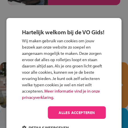
Hartelijk welkom bij de VO Gids!
Wij maken gebruik van cookies om jouw
bezoek aan onze website zo soepel en
aangenaam mogelijk te maken. Deze zorgen
ervoor dat alles op rolletjes loopt en staan
daarom altijd aan. Als je ons groen licht geeft
Test je kennis met het
voor alle cookies, kunnen we je de beste
Fiets Veilig
ervaring bieden. Je kunt ook zelf selecteren
Verkeersspel!
welke typen cookies je wel en niet wilt
accepteren.
Meer informatie vind je in onze
Speel het Fiets Veilig Verkeersspel
privacyverklaring.
en win een Cortina-fiets!
ALLES ACCEPTEREN
In de winkel ben je op je
plek!
DETAILS WEERGEVEN