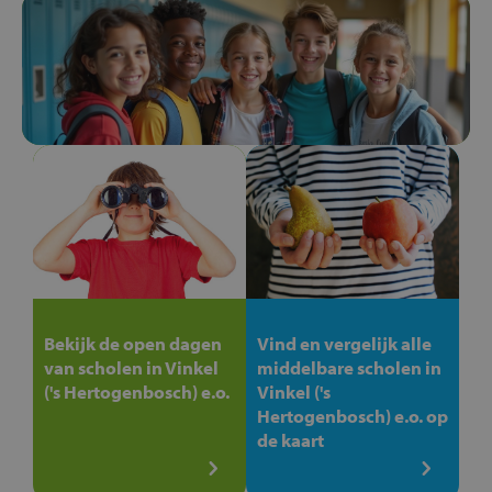
Bekijk de open dagen
Vind en vergelijk alle
van scholen in Vinkel
middelbare scholen in
('s Hertogenbosch) e.o.
Vinkel ('s
Hertogenbosch) e.o. op
de kaart