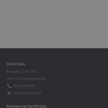
De VO Gids
Bergweg Zuid 126
2661 CW Bergschenhoek
020 570 89 81
info@devogids.nl
Partners van De VO Gids