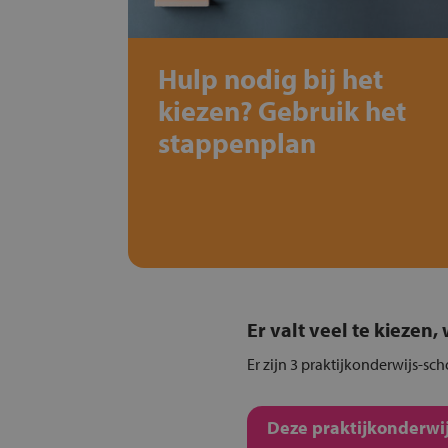
Hulp nodig bij het
kiezen? Gebruik het
stappenplan
Er valt veel te kiezen
Er zijn 3 praktijkonderwijs-sc
Deze praktijkonderwij