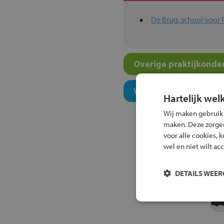
De Brug, school voor 
Overige praktijkonder
Welk onderwijsconcept
Hartelijk wel
Wij maken gebruik
maken. Deze zorgen 
voor alle cookies, 
wel en niet wilt ac
DETAILS WEE