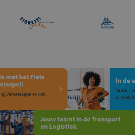
is met het Fiets
In de 
ersspel!
Ontdek vi
ilig Verkeersspel en win
winkelvlo
Jouw talent in de Transport
en Logistiek