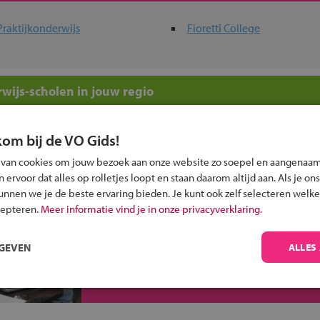
Praktijkonderwijs
Fioretti College
wijs-scholen in jouw regio
 past bij jou?
kom bij de VO Gids!
 van cookies om jouw bezoek aan onze website zo soepel en aangenaam
ervoor dat alles op rolletjes loopt en staan daarom altijd aan. Als je ons
kunnen we je de beste ervaring bieden. Je kunt ook zelf selecteren welke
cepteren.
Meer informatie vind je in onze privacyverklaring.
Inschrijven?
RGEVEN
ALLES
Alle informatie om je kind aan te melden bij
een middelbare school.