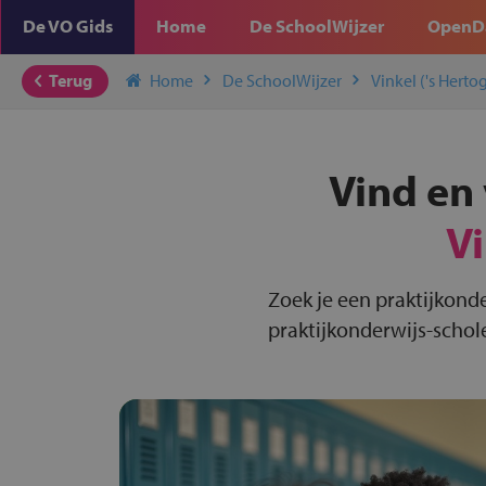
De VO Gids
Home
De SchoolWijzer
OpenD
Terug
Home
De SchoolWijzer
Vinkel ('s Hert
Vind en 
Vi
Zoek je een praktijkonde
praktijkonderwijs-schole