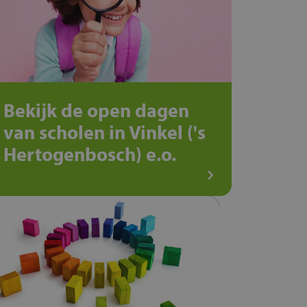
Bekijk de open dagen
van scholen in Vinkel ('s
Hertogenbosch) e.o.