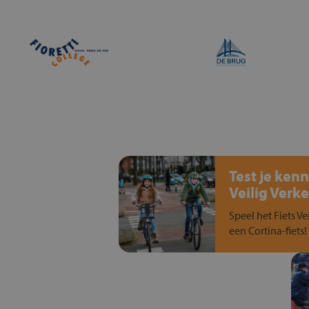
Test je kenn
Veilig Verke
Speel het Fiets Ve
een Cortina-fiets!