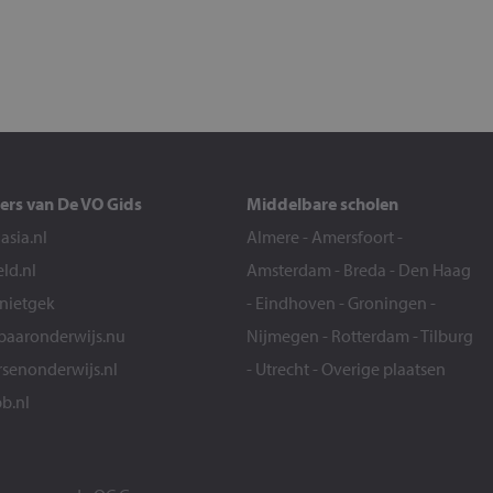
ers van De VO Gids
Middelbare scholen
sia.nl
Almere
-
Amersfoort
-
eld.nl
Amsterdam
-
Breda
-
Den Haag
snietgek
-
Eindhoven
-
Groningen
-
aaronderwijs.nu
Nijmegen
-
Rotterdam
-
Tilburg
senonderwijs.nl
-
Utrecht
-
Overige plaatsen
b.nl