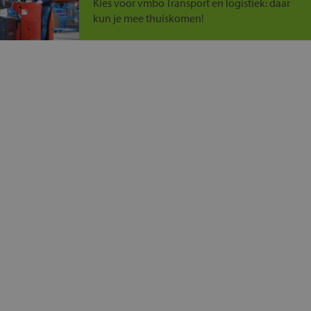
Kies voor vmbo Transport en logistiek: daar
kun je mee thuiskomen!