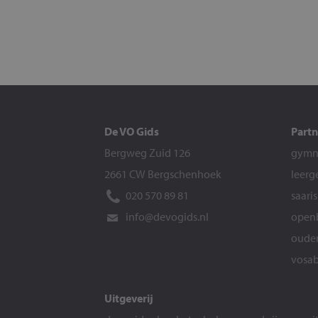
De VO Gids
Partn
Bergweg Zuid 126
gymna
2661 CW Bergschenhoek
leerg
020 570 89 81
saari
info@devogids.nl
openb
ouder
vosab
Uitgeverij