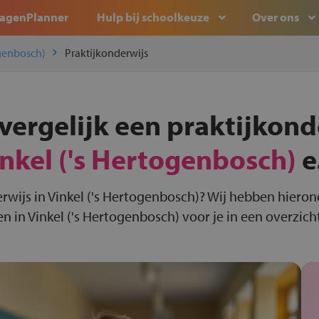
agenPlanner
Hulp bij schoolkeuze
Over ons
ogenbosch)
Praktijkonderwijs
vergelijk een praktijkond
nkel ('s Hertogenbosch)
e
rwijs in Vinkel ('s Hertogenbosch)? Wij hebben hieron
n in Vinkel ('s Hertogenbosch) voor je in een overzich