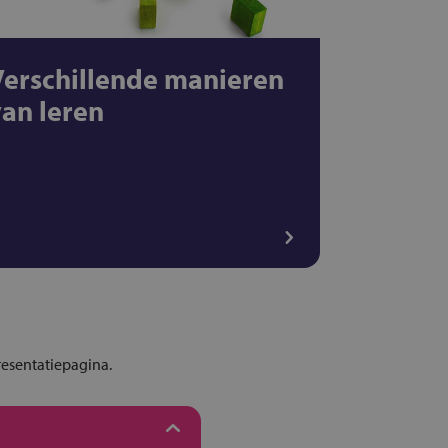
Verschillende manieren
van leren
presentatiepagina.