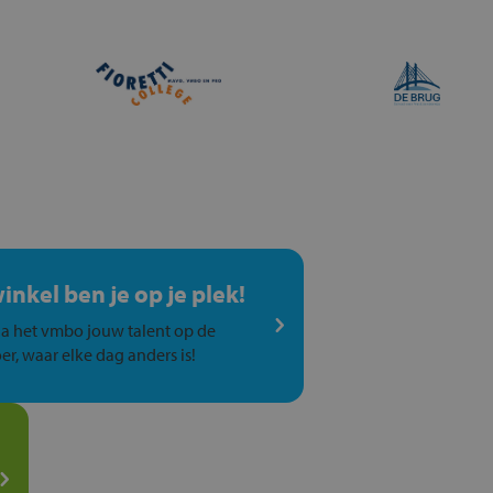
winkel ben je op je plek!
a het vmbo jouw talent op de
er, waar elke dag anders is!