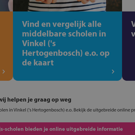
Vind en vergelijk alle
middelbare scholen in
Vinkel ('s
Hertogenbosch) e.o. op
de kaart
, wij helpen je graag op weg
holen in Vinkel ('s Hertogenbosch) e.o. Bekijk de uitgebreide online 
s-scholen bieden je online uitgebreide informatie