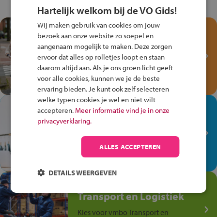
Hartelijk welkom bij de VO Gids!
Wij maken gebruik van cookies om jouw
Test je kennis met het
bezoek aan onze website zo soepel en
Fiets Veilig
aangenaam mogelijk te maken. Deze zorgen
Verkeersspel!
ervoor dat alles op rolletjes loopt en staan
daarom altijd aan. Als je ons groen licht geeft
Speel het Fiets Veilig Verkeersspel
voor alle cookies, kunnen we je de beste
en win een Cortina-fiets!
ervaring bieden. Je kunt ook zelf selecteren
welke typen cookies je wel en niet wilt
In de winkel ben je op je
accepteren.
Meer informatie vind je in onze
plek!
privacyverklaring.
Ontdek via het vmbo jouw talent
op de winkelvloer, waar elke dag
ALLES ACCEPTEREN
anders is!
DETAILS WEERGEVEN
Jouw talent in de
Transport en Logistiek
Kies voor vmbo Transport en