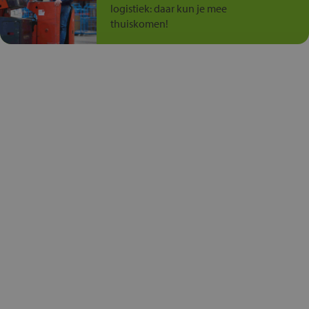
logistiek: daar kun je mee
thuiskomen!