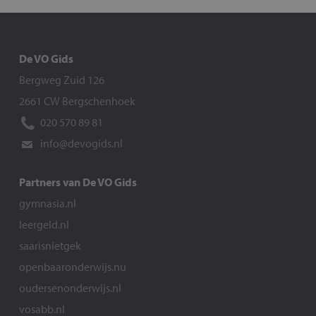
De VO Gids
Bergweg Zuid 126
2661 CW Bergschenhoek
020 570 89 81
info@devogids.nl
Partners van De VO Gids
gymnasia.nl
leergeld.nl
saarisnietgek
openbaaronderwijs.nu
oudersenonderwijs.nl
vosabb.nl