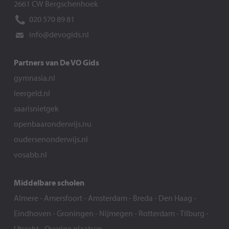
2661 CW Bergschenhoek
020 570 89 81
info@devogids.nl
Partners van De VO Gids
gymnasia.nl
leergeld.nl
saarisnietgek
openbaaronderwijs.nu
oudersenonderwijs.nl
vosabb.nl
Middelbare scholen
Almere
-
Amersfoort
-
Amsterdam
-
Breda
-
Den Haag
-
Eindhoven
-
Groningen
-
Nijmegen
-
Rotterdam
-
Tilburg
-
Utrecht
-
Overige plaatsen