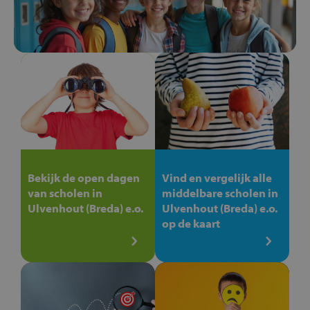
Bekijk de open dagen
Vind en vergelijk alle
van scholen in
middelbare scholen in
Ulvenhout (Breda) e.o.
Ulvenhout (Breda) e.o.
op de kaart