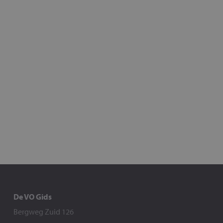
De VO Gids
Bergweg Zuid 126