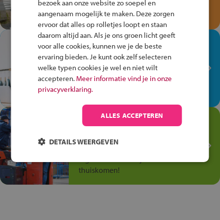
bezoek aan onze website zo soepel en
Speel het Fiets Veilig Verkeersspel
aangenaam mogelijk te maken. Deze zorgen
en win een Cortina-fiets!
ervoor dat alles op rolletjes loopt en staan
daarom altijd aan. Als je ons groen licht geeft
In de winkel ben je op je
voor alle cookies, kunnen we je de beste
plek!
ervaring bieden. Je kunt ook zelf selecteren
welke typen cookies je wel en niet wilt
Ontdek via het vmbo jouw talent
accepteren.
Meer informatie vind je in onze
op de winkelvloer, waar elke dag
privacyverklaring.
anders is!
ALLES ACCEPTEREN
Jouw talent in de
Transport en Logistiek
DETAILS WEERGEVEN
Kies voor vmbo Transport en
logistiek: daar kun je mee
thuiskomen!