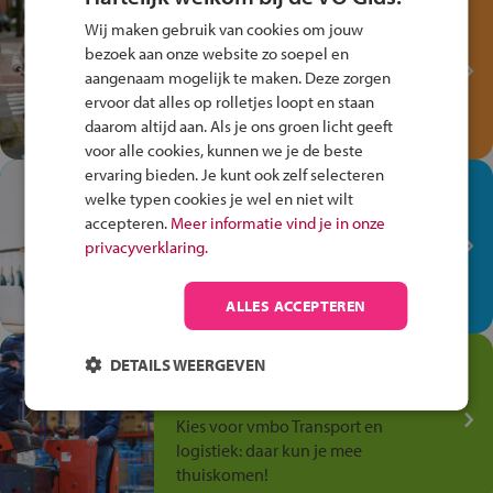
Test je kennis met het
Wij maken gebruik van cookies om jouw
Fiets Veilig
bezoek aan onze website zo soepel en
Verkeersspel!
aangenaam mogelijk te maken. Deze zorgen
ervoor dat alles op rolletjes loopt en staan
Speel het Fiets Veilig Verkeersspel
daarom altijd aan. Als je ons groen licht geeft
en win een Cortina-fiets!
voor alle cookies, kunnen we je de beste
ervaring bieden. Je kunt ook zelf selecteren
In de winkel ben je op je
welke typen cookies je wel en niet wilt
plek!
accepteren.
Meer informatie vind je in onze
privacyverklaring.
Ontdek via het vmbo jouw talent
op de winkelvloer, waar elke dag
anders is!
ALLES ACCEPTEREN
Jouw talent in de
DETAILS WEERGEVEN
Transport en Logistiek
Kies voor vmbo Transport en
logistiek: daar kun je mee
thuiskomen!