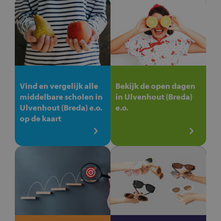
Vind en vergelijk alle
Bekijk de open dagen
middelbare scholen in
in Ulvenhout (Breda)
Ulvenhout (Breda) e.o.
e.o.
op de kaart