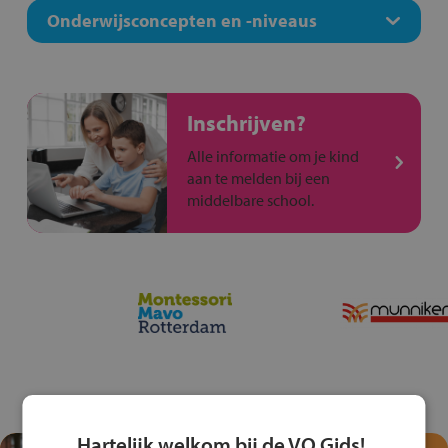
Onderwijsconcepten en -niveaus
Inschrijven?
Alle informatie om je kind
aan te melden bij een
middelbare school.
Hartelijk welkom bij de VO Gids!