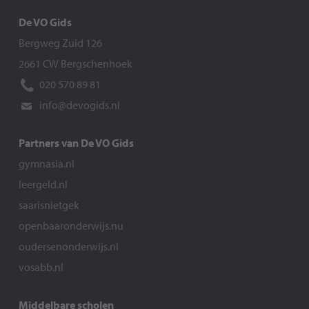
De VO Gids
Bergweg Zuid 126
2661 CW Bergschenhoek
020 570 89 81
info@devogids.nl
Partners van De VO Gids
gymnasia.nl
leergeld.nl
saarisnietgek
openbaaronderwijs.nu
oudersenonderwijs.nl
vosabb.nl
Middelbare scholen