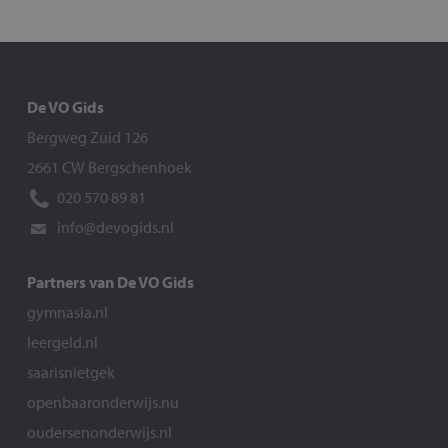
De VO Gids
Bergweg Zuid 126
2661 CW Bergschenhoek
020 570 89 81
info@devogids.nl
Partners van De VO Gids
gymnasia.nl
leergeld.nl
saarisnietgek
openbaaronderwijs.nu
oudersenonderwijs.nl