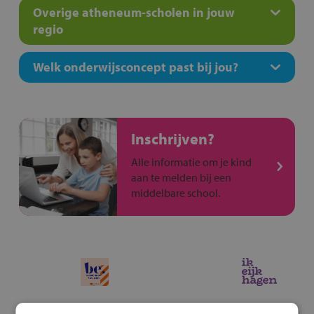
Overige atheneum-scholen in jouw
regio
Welk onderwijsconcept past bij jou?
Inschrijven?
Alle informatie om je kind
aan te melden bij een
middelbare school.