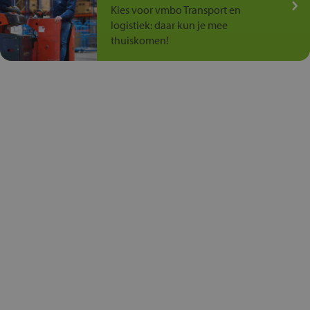
Kies voor vmbo Transport en
logistiek: daar kun je mee
thuiskomen!