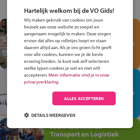
Hartelijk welkom bij de VO Gids!
Wij maken gebruik van cookies om jouw
Test je kennis met het
bezoek aan onze website zo soepel en
Fiets Veilig
aangenaam mogelijk te maken. Deze zorgen
ervoor dat alles op rolletjes loopt en staan
Verkeersspel!
daarom altijd aan. Als je ons groen licht geeft
Speel het Fiets Veilig Verkeersspel
voor alle cookies, kunnen we je de beste
en win een Cortina-fiets!
ervaring bieden. Je kunt ook zelf selecteren
welke typen cookies je wel en niet wilt
accepteren.
Meer informatie vind je in onze
In de winkel ben je op je
privacyverklaring.
plek!
Ontdek via het vmbo jouw talent
ALLES ACCEPTEREN
op de winkelvloer, waar elke dag
anders is!
DETAILS WEERGEVEN
Jouw talent in de
Transport en Logistiek