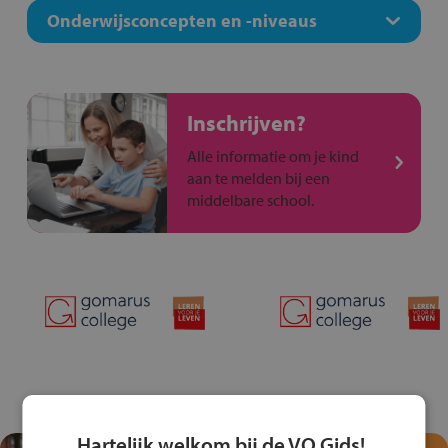
Onderwijsconcepten en -niveaus
Inschrijven?
Alle informatie om je kind
aan te melden bij een
middelbare school.
Hartelijk welkom bij de VO Gids!