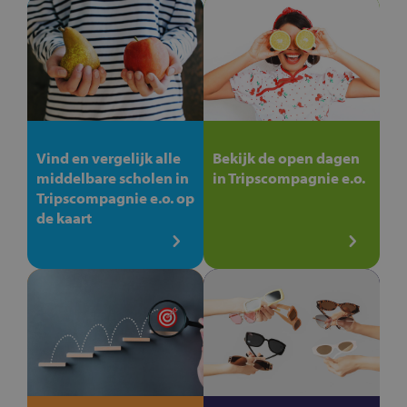
Vind en vergelijk alle
Bekijk de open dagen
middelbare scholen in
in Tripscompagnie e.o.
Tripscompagnie e.o. op
de kaart