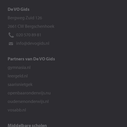
De VO Gids
Bergweg Zuid 126
2661 CW Bergschenhoek
020 570 89 81
info@devogids.nl
Partners van De VO Gids
gymnasia.nl
leergeld.nl
saarisnietgek
openbaaronderwijs.nu
oudersenonderwijs.nl
vosabb.nl
Middelbare scholen