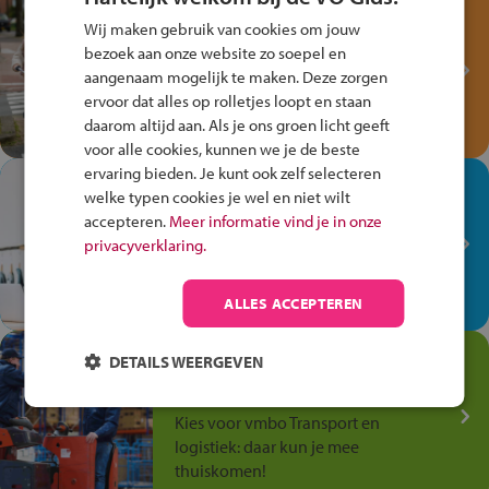
Test je kennis met het
Wij maken gebruik van cookies om jouw
Fiets Veilig
bezoek aan onze website zo soepel en
Verkeersspel!
aangenaam mogelijk te maken. Deze zorgen
ervoor dat alles op rolletjes loopt en staan
Speel het Fiets Veilig Verkeersspel
daarom altijd aan. Als je ons groen licht geeft
en win een Cortina-fiets!
voor alle cookies, kunnen we je de beste
ervaring bieden. Je kunt ook zelf selecteren
In de winkel ben je op je
welke typen cookies je wel en niet wilt
plek!
accepteren.
Meer informatie vind je in onze
privacyverklaring.
Ontdek via het vmbo jouw talent
op de winkelvloer, waar elke dag
anders is!
ALLES ACCEPTEREN
Jouw talent in de
DETAILS WEERGEVEN
Transport en Logistiek
Kies voor vmbo Transport en
logistiek: daar kun je mee
thuiskomen!