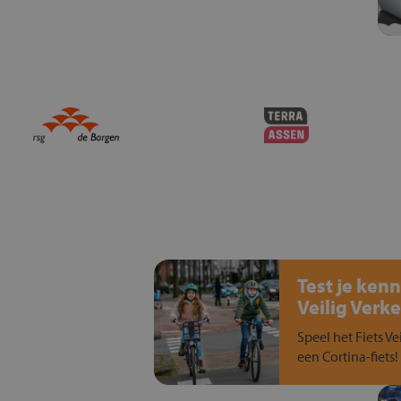
Test je kenn
Veilig Verke
Speel het Fiets Ve
een Cortina-fiets!