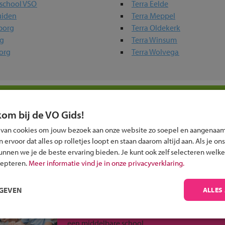
afschool VSO
Terra Eelde
uiden
Terra Meppel
borg
Terra Oldekerk
rg
Terra Winsum
org
Terra Wolvega
 in jouw regio
kom bij de VO Gids!
 past bij jou?
 van cookies om jouw bezoek aan onze website zo soepel en aangenaam
ervoor dat alles op rolletjes loopt en staan daarom altijd aan. Als je ons
kunnen we je de beste ervaring bieden. Je kunt ook zelf selecteren welke
cepteren.
Meer informatie vind je in onze privacyverklaring.
RGEVEN
ALLES
Inschrijven?
Alle informatie om je kind aan te melden bij
een middelbare school.