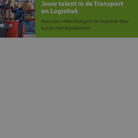
Jouw talent in de Transport
en Logistiek
Kies voor vmbo Transport en logistiek: daar
kun je mee thuiskomen!