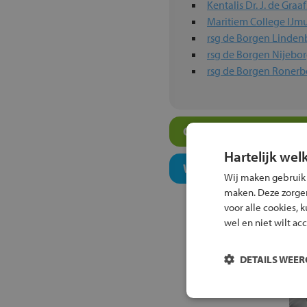
Kentalis Dr. J. de Gra
Maritiem College IJm
rsg de Borgen Linden
rsg de Borgen Nijebo
rsg de Borgen Ronerb
Overige vmbo-scholen
Hartelijk wel
Welk onderwijsconcept
Wij maken gebruik
maken. Deze zorgen 
voor alle cookies, 
wel en niet wilt ac
DETAILS WEE