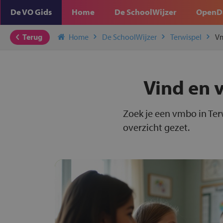
De VO Gids
Home
De SchoolWijzer
OpenD
Terug
Home
De SchoolWijzer
Terwispel
V
Vind en 
Zoek je een vmbo in Ter
overzicht gezet.