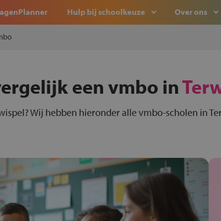
agenPlanner
Hulp bij schoolkeuze
Over ons
mbo
vergelijk een vmbo in
Terw
wispel? Wij hebben hieronder alle vmbo-scholen in Ter