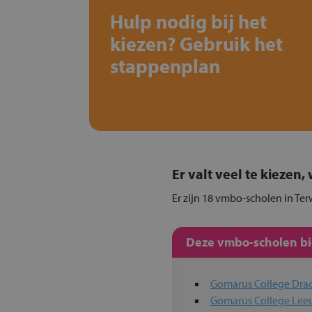
Hulp nodig bij het
kiezen? Gebruik het
stappenplan
Er valt veel te kiezen
Er zijn 18 vmbo-scholen in Ter
Deze vmbo-scholen bie
Gomarus College Dra
Gomarus College Le