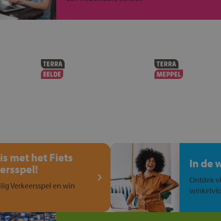
is met het Fiets
In de 
ersspel!
Ontdek vi
ilig Verkeersspel en win
winkelvlo