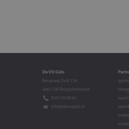
De VO Gids
Partn
Bergweg Zuid 126
gymna
2661 CW Bergschenhoek
leerg
020 570 89 81
saari
info@devogids.nl
openb
ouder
vosab