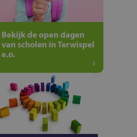
Bekijk de open dagen
van scholen in Terwispel
e.o.