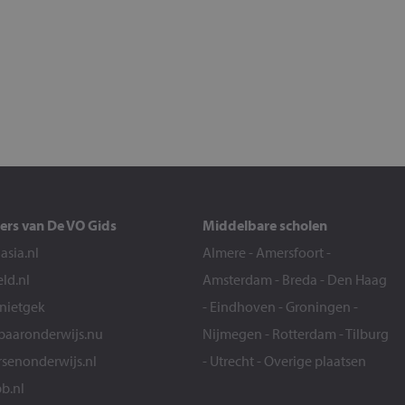
ers van De VO Gids
Middelbare scholen
sia.nl
Almere
-
Amersfoort
-
eld.nl
Amsterdam
-
Breda
-
Den Haag
snietgek
-
Eindhoven
-
Groningen
-
aaronderwijs.nu
Nijmegen
-
Rotterdam
-
Tilburg
senonderwijs.nl
-
Utrecht
-
Overige plaatsen
b.nl