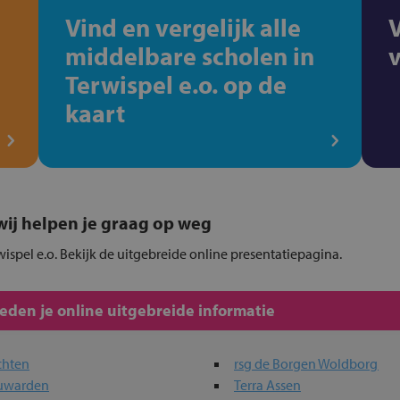
Vind en vergelijk alle
middelbare scholen in
Terwispel e.o. op de
kaart
, wij helpen je graag op weg
wispel e.o. Bekijk de uitgebreide online presentatiepagina.
den je online uitgebreide informatie
chten
rsg de Borgen Woldborg
euwarden
Terra Assen