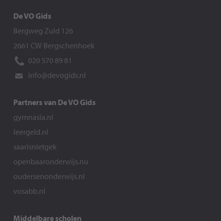
De VO Gids
Bergweg Zuid 126
2661 CW Bergschenhoek
020 570 89 81
info@devogids.nl
Partners van De VO Gids
gymnasia.nl
leergeld.nl
saarisnietgek
openbaaronderwijs.nu
oudersenonderwijs.nl
vosabb.nl
Middelbare scholen