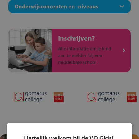
Onderwijsconcepten en -niveaus
Inschrijven?
Alle informatie om je kind
aan te melden bij een
middelbare school.
Hartelijk welkom bij de VO Gids!