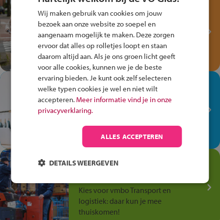
Test je kennis met het
Wij maken gebruik van cookies om jouw
Fiets Veilig
bezoek aan onze website zo soepel en
Verkeersspel!
aangenaam mogelijk te maken. Deze zorgen
ervoor dat alles op rolletjes loopt en staan
Speel het Fiets Veilig Verkeersspel
daarom altijd aan. Als je ons groen licht geeft
en win een Cortina-fiets!
voor alle cookies, kunnen we je de beste
ervaring bieden. Je kunt ook zelf selecteren
In de winkel ben je op je
welke typen cookies je wel en niet wilt
plek!
accepteren.
Meer informatie vind je in onze
privacyverklaring.
Ontdek via het vmbo jouw talent
op de winkelvloer, waar elke dag
anders is!
ALLES ACCEPTEREN
Jouw talent in de
DETAILS WEERGEVEN
Transport en Logistiek
Kies voor vmbo Transport en
logistiek: daar kun je mee
thuiskomen!