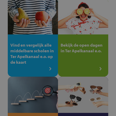
Vind en vergelijk alle
Bekijk de open dagen
middelbare scholen in
in Ter Apelkanaal e.o.
Ter Apelkanaal e.o. op
de kaart