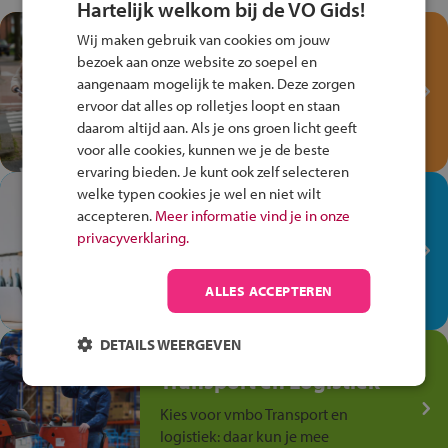
Hartelijk welkom bij de VO Gids!
Test je kennis met het
Wij maken gebruik van cookies om jouw
Fiets Veilig
bezoek aan onze website zo soepel en
Verkeersspel!
aangenaam mogelijk te maken. Deze zorgen
ervoor dat alles op rolletjes loopt en staan
Speel het Fiets Veilig Verkeersspel
daarom altijd aan. Als je ons groen licht geeft
en win een Cortina-fiets!
voor alle cookies, kunnen we je de beste
ervaring bieden. Je kunt ook zelf selecteren
welke typen cookies je wel en niet wilt
In de winkel ben je op je
accepteren.
Meer informatie vind je in onze
plek!
privacyverklaring.
Ontdek via het vmbo jouw talent
op de winkelvloer, waar elke dag
ALLES ACCEPTEREN
anders is!
DETAILS WEERGEVEN
Jouw talent in de
Transport en Logistiek
Kies voor vmbo Transport en
logistiek: daar kun je mee