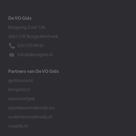
De VO Gids
Bergweg Zuid 126
2661 CW Bergschenhoek
020 570 89 81
info@devogids.nl
Partners van De VO Gids
gymnasia.nl
leergeld.nl
saarisnietgek
openbaaronderwijs.nu
oudersenonderwijs.nl
vosabb.nl