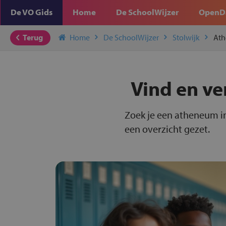
De VO Gids
Home
De SchoolWijzer
OpenD
Terug
Home
De SchoolWijzer
Stolwijk
At
Vind en ve
Zoek je een atheneum in
een overzicht gezet.