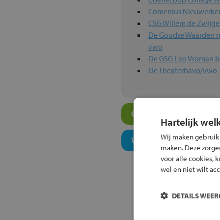
Comenius Nieuwerke
CSG Willem de Zwijg
De Goudse Waarden ma
vwo
De GSG Leo Vroman b
De Theaterhavo/vwo
Overige atheneum-sch
Hartelijk wel
Wij maken gebruik
Welk onderwijsconcept
maken. Deze zorgen 
voor alle cookies, 
wel en niet wilt ac
DETAILS WEE