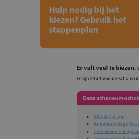
Hulp nodig bij het
kiezen? Gebruik het
stappenplan
Er valt veel te kiezen
Er zijn 20 atheneum-scholen in
Deze atheneum-schole
Alfrink College
Antoniuscollege Gou
Coenecoop College 
Coenecoop College 