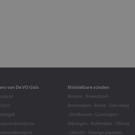
ers van De VO Gids
Middelbare scholen
sia.nl
Almere
-
Amersfoort
-
eld.nl
Amsterdam
-
Breda
-
Den Haag
snietgek
-
Eindhoven
-
Groningen
-
aaronderwijs.nu
Nijmegen
-
Rotterdam
-
Tilburg
senonderwijs.nl
-
Utrecht
-
Overige plaatsen