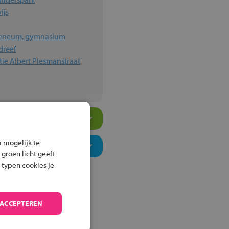
ijs
heneum, gymnasium
dreef
ie Albert Plesmanstraat
 mogelijk te
 groen licht geeft
 typen cookies je
 ACCEPTEREN