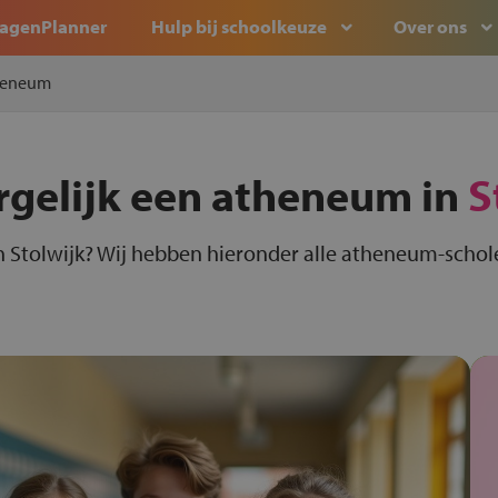
agenPlanner
Hulp bij schoolkeuze
Over ons
heneum
rgelijk een atheneum in
S
 Stolwijk? Wij hebben hieronder alle atheneum-scholen