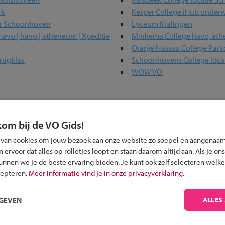
rk
Kesper College iHub onderw
er Schoonhoven
Lyceum Kralingen
vo | havo | atheneum | Xpeditie
Minkema College havo, at
Oranje Nassau College Park
rugklas
Schoonhovens College locat
WOW VO
olen in jouw regio
kom bij de VO Gids!
 van cookies om jouw bezoek aan onze website zo soepel en aangenaam
 past bij jou?
ervoor dat alles op rolletjes loopt en staan daarom altijd aan. Als je ons
kunnen we je de beste ervaring bieden. Je kunt ook zelf selecteren welke
cepteren.
Meer informatie vind je in onze privacyverklaring.
RGEVEN
ALLES
Inschrijven?