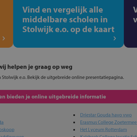
Vind en vergelijk alle
middelbare scholen in
Stolwijk e.o. op de kaart
, wij helpen je graag op weg
 Stolwijk e.o. Bekijk de uitgebreide online presentatiepagina.
n bieden je online uitgebreide informatie
Driestar Gouda havo vwo
da
Erasmus College Zoetermee
Boskoop
Het Lyceum Rotterdam
Waddinxveen
Kalsbeek College locatie Sc