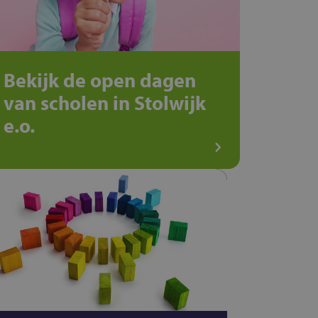
Bekijk de open dagen
van scholen in Stolwijk
e.o.