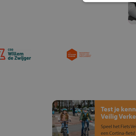
Test je kenn
Veilig Verke
Speel het Fiets Ve
een Cortina-fiets!