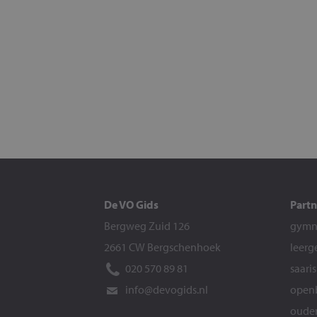
De VO Gids
Partn
Bergweg Zuid 126
gymna
2661 CW Bergschenhoek
leerg
020 570 89 81
saari
info@devogids.nl
openb
ouder