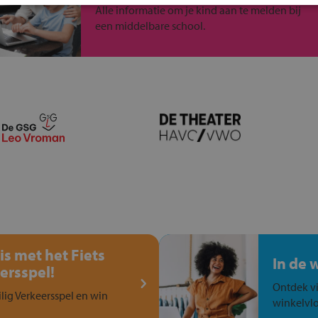
Alle informatie om je kind aan te melden bij
een middelbare school.
is met het Fiets
In de 
ersspel!
Ontdek vi
ilig Verkeersspel en win
winkelvlo