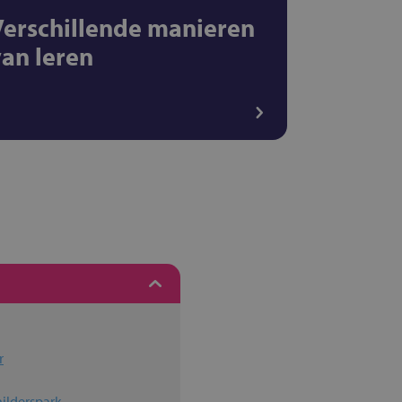
Verschillende manieren
van leren
r
hilderspark