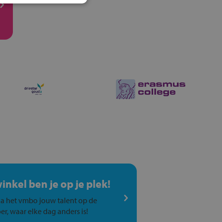
winkel ben je op je plek!
a het vmbo jouw talent op de
er, waar elke dag anders is!