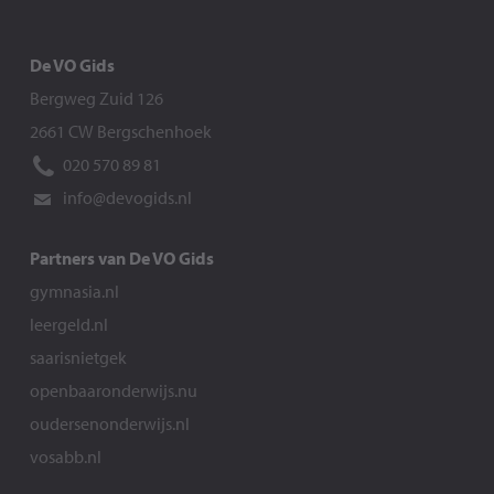
De VO Gids
Bergweg Zuid 126
2661 CW Bergschenhoek
020 570 89 81
info@devogids.nl
Partners van De VO Gids
gymnasia.nl
leergeld.nl
saarisnietgek
openbaaronderwijs.nu
oudersenonderwijs.nl
vosabb.nl