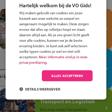
Hartelijk welkom bij de VO Gids!
Wij maken gebruik van cookies om jouw
Test je kennis met het
bezoek aan onze website zo soepel en
Fiets Veilig
aangenaam mogelijk te maken. Deze zorgen
Verkeersspel!
ervoor dat alles op rolletjes loopt en staan
daarom altijd aan. Als je ons groen licht geeft
Speel het Fiets Veilig Verkeersspel
voor alle cookies, kunnen we je de beste
en win een Cortina-fiets!
ervaring bieden. Je kunt ook zelf selecteren
welke typen cookies je wel en niet wilt
In de winkel ben je op je
accepteren.
Meer informatie vind je in onze
plek!
privacyverklaring.
Ontdek via het vmbo jouw talent
op de winkelvloer, waar elke dag
ALLES ACCEPTEREN
anders is!
DETAILS WEERGEVEN
Jouw talent in de
Transport en Logistiek
Kies voor vmbo Transport en