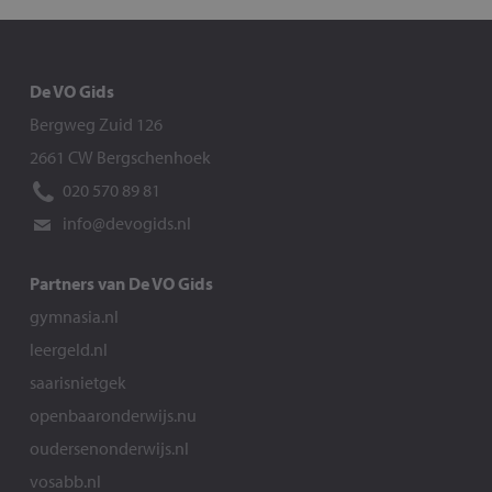
De VO Gids
Bergweg Zuid 126
2661 CW Bergschenhoek
020 570 89 81
info@devogids.nl
Partners van De VO Gids
gymnasia.nl
leergeld.nl
saarisnietgek
openbaaronderwijs.nu
oudersenonderwijs.nl
vosabb.nl