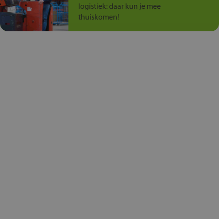
logistiek: daar kun je mee
thuiskomen!