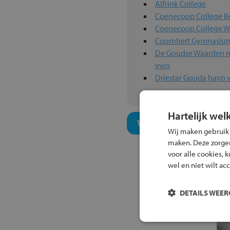
Alfrink College
Coenecoop College 
Coenecoop College 
Coornhert Gymnasiu
De Goudse Waarden ma
vwo
Driestar Gouda havo
Hartelijk wel
Welk onderwijsconcept
Wij maken gebruik
maken. Deze zorgen 
voor alle cookies, 
wel en niet wilt ac
DETAILS WEE