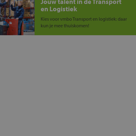
Jouw talent in de Transport
en Logistiek
Kies voor vmbo Transport en logistiek: daar
kun je mee thuiskomen!