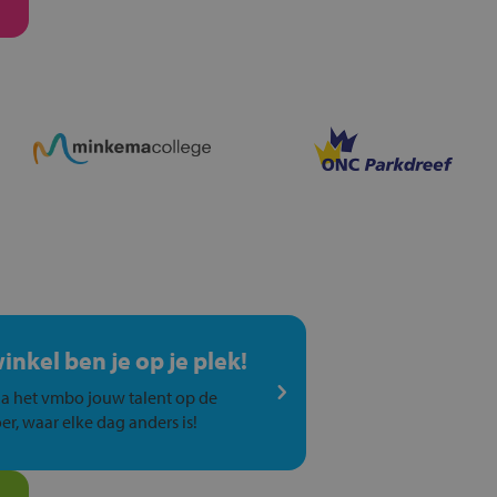
winkel ben je op je plek!
a het vmbo jouw talent op de
er, waar elke dag anders is!