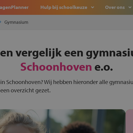
agenPlanner
Hulp bij schoolkeuze
Over ons
Gymnasium
 en vergelijk een gymnasi
Schoonhoven
e.o.
in Schoonhoven? Wij hebben hieronder alle gymnasi
een overzicht gezet.