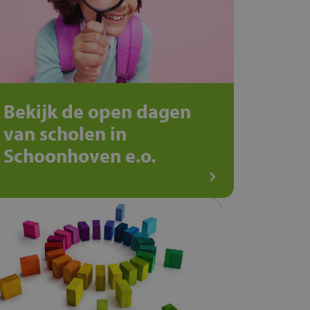
Bekijk de open dagen
van scholen in
Schoonhoven e.o.