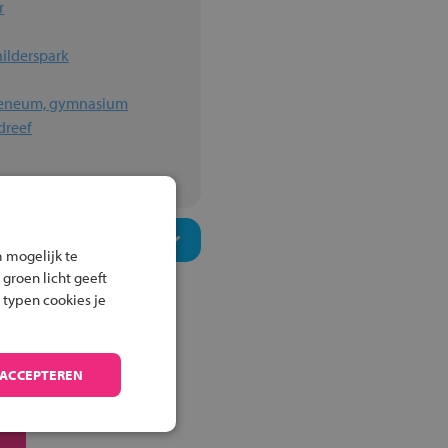
r
hilderspark
heneum, gymnasium
dreef
 mogelijk te
 groen licht geeft
 typen cookies je
 ACCEPTEREN