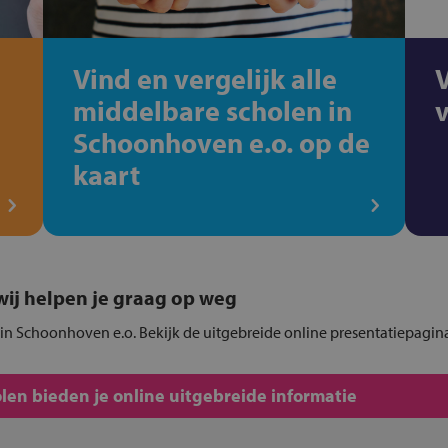
Vind en vergelijk alle
middelbare scholen in
Schoonhoven e.o. op de
kaart
, wij helpen je graag op weg
in Schoonhoven e.o. Bekijk de uitgebreide online presentatiepagin
en bieden je online uitgebreide informatie