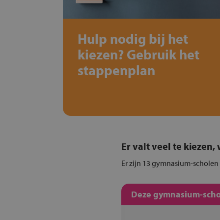
Hulp nodig bij het
kiezen? Gebruik het
stappenplan
Er valt veel te kiezen
Er zijn 13 gymnasium-scholen 
Deze gymnasium-schol