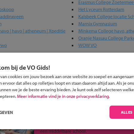
Erasmus College Zoetermee
Boskoop
Het Lyceum Rotterdam
Waddinxveen
Kalsbeek College locatie Sc
m
Marnix Gymnasium
vo | havo | atheneum | Xpeditie
Minkema College havo, at
Oranje Nassau College Park
 vwo
WOW VO
kom bij de VO Gids!
 past bij jou?
 van cookies om jouw bezoek aan onze website zo soepel en aangenaam
ervoor dat alles op rolletjes loopt en staan daarom altijd aan. Als je ons
kunnen we je de beste ervaring bieden. Je kunt ook zelf selecteren welke
cepteren.
Meer informatie vind je in onze privacyverklaring.
RGEVEN
ALLES
Inschrijven?
Alle informatie om je kind aan te melden bij
een middelbare school.