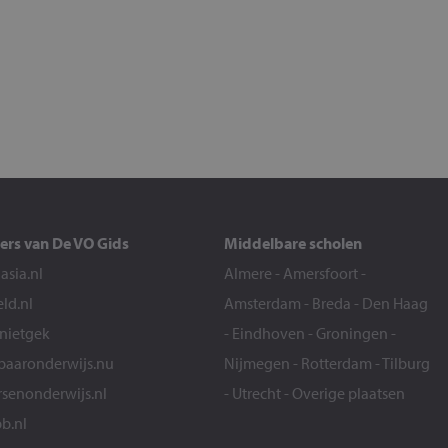
ers van De VO Gids
Middelbare scholen
sia.nl
Almere
-
Amersfoort
-
eld.nl
Amsterdam
-
Breda
-
Den Haag
snietgek
-
Eindhoven
-
Groningen
-
aaronderwijs.nu
Nijmegen
-
Rotterdam
-
Tilburg
senonderwijs.nl
-
Utrecht
-
Overige plaatsen
b.nl