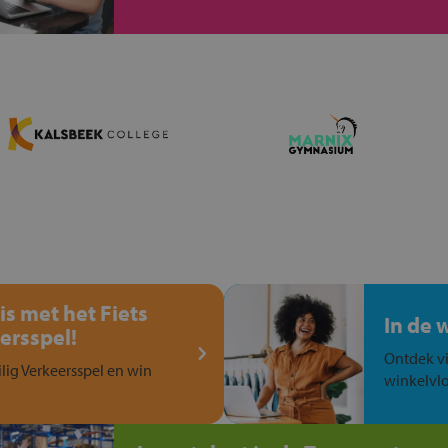
is met het Fiets
In de 
ersspel!
Ontdek vi
ilig Verkeersspel en win
winkelvlo