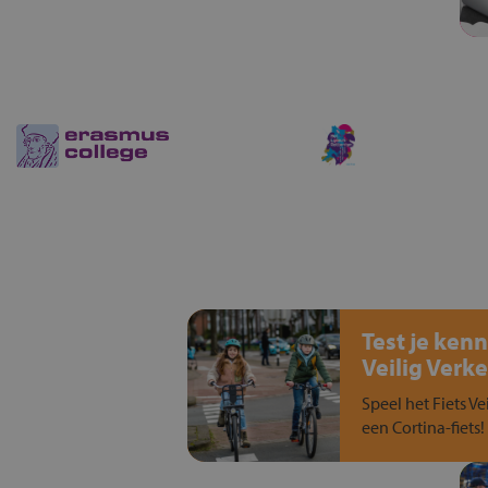
Test je kenn
Veilig Verke
Speel het Fiets Ve
een Cortina-fiets!