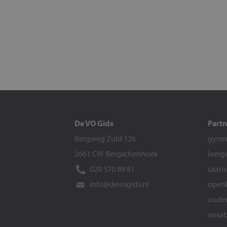
De VO Gids
Partn
Bergweg Zuid 126
gymna
2661 CW Bergschenhoek
leerg
020 570 89 81
saari
info@devogids.nl
openb
ouder
vosab