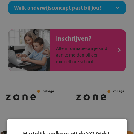
Welk onderwijsconcept past bij jou?
Inschrijven?
Alle informatie om je kind
aan te melden bij een
middelbare school.
Hartelijk welkom bij de VO Gids!