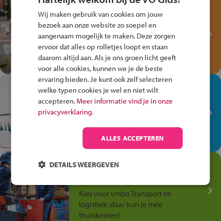
Test je kennis met het
Wij maken gebruik van cookies om jouw
Fiets Veilig
bezoek aan onze website zo soepel en
Verkeersspel!
aangenaam mogelijk te maken. Deze zorgen
ervoor dat alles op rolletjes loopt en staan
Speel het Fiets Veilig Verkeersspel
daarom altijd aan. Als je ons groen licht geeft
en win een Cortina-fiets!
voor alle cookies, kunnen we je de beste
ervaring bieden. Je kunt ook zelf selecteren
In de winkel ben je op je
welke typen cookies je wel en niet wilt
plek!
accepteren.
Meer informatie vind je in onze
privacyverklaring.
Ontdek via het vmbo jouw talent
op de winkelvloer, waar elke dag
anders is!
ALLES ACCEPTEREN
Jouw talent in de
DETAILS WEERGEVEN
Transport en Logistiek
Kies voor vmbo Transport en
logistiek: daar kun je mee
thuiskomen!