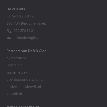
De VO Gids
Bergweg Zuid 126
2661 CW Bergschenhoek
020 570 89 81
info@devogids.nl
Partners van De VO Gids
gymnasia.nl
leergeld.nl
saarisnietgek
openbaaronderwijs.nu
oudersenonderwijs.nl
vosabb.nl
Middelbare scholen