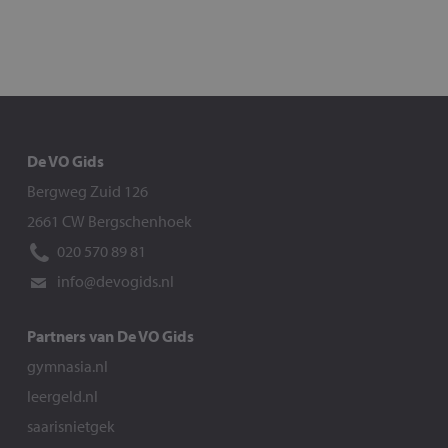
De VO Gids
Bergweg Zuid 126
2661 CW Bergschenhoek
020 570 89 81
info@devogids.nl
Partners van De VO Gids
gymnasia.nl
leergeld.nl
saarisnietgek