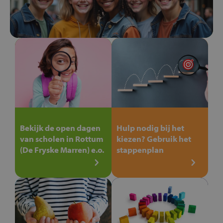
Bekijk de open dagen
Hulp nodig bij het
van scholen in Rottum
kiezen? Gebruik het
(De Fryske Marren) e.o.
stappenplan