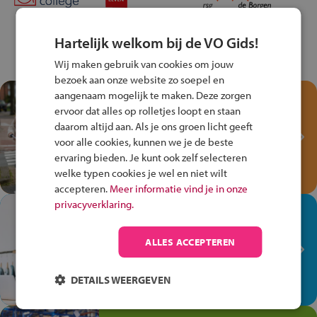
Hartelijk welkom bij de VO Gids!
Wij maken gebruik van cookies om jouw
bezoek aan onze website zo soepel en
aangenaam mogelijk te maken. Deze zorgen
Test je kennis met het
ervoor dat alles op rolletjes loopt en staan
Fiets Veilig
daarom altijd aan. Als je ons groen licht geeft
Verkeersspel!
voor alle cookies, kunnen we je de beste
Speel het Fiets Veilig Verkeersspel
ervaring bieden. Je kunt ook zelf selecteren
en win een Cortina-fiets!
welke typen cookies je wel en niet wilt
accepteren.
Meer informatie vind je in onze
privacyverklaring.
In de winkel ben je op je
plek!
ALLES ACCEPTEREN
Ontdek via het vmbo jouw talent
op de winkelvloer, waar elke dag
DETAILS WEERGEVEN
anders is!