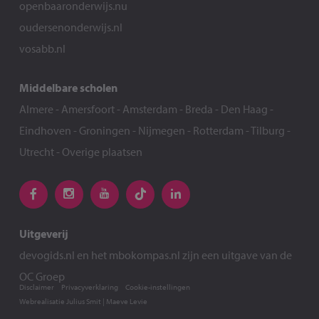
openbaaronderwijs.nu
oudersenonderwijs.nl
vosabb.nl
Middelbare scholen
Almere
-
Amersfoort
-
Amsterdam
-
Breda
-
Den Haag
-
Eindhoven
-
Groningen
-
Nijmegen
-
Rotterdam
-
Tilburg
-
Utrecht
-
Overige plaatsen
Uitgeverij
devogids.nl
en het
mbokompas.nl
zijn een uitgave van de
OC Groep
Disclaimer
Privacyverklaring
Cookie-instellingen
Webrealisatie
Julius Smit
|
Maeve Levie