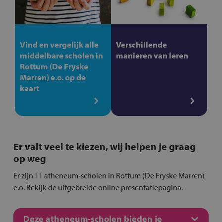
Vind en vergelijk alle
Verschillende
middelbare scholen in
manieren van leren
Rottum (De Fryske
Marren) e.o. op de
kaart
Er valt veel te kiezen, wij helpen je graag
op weg
Er zijn 11 atheneum-scholen in Rottum (De Fryske Marren)
e.o. Bekijk de uitgebreide online presentatiepagina.
Deze atheneum-scholen bieden je