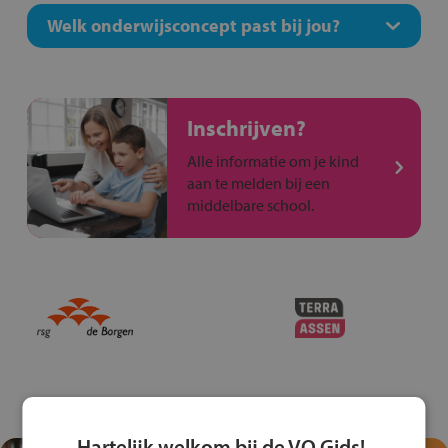
Welk onderwijsconcept past bij jou?
Inschrijven?
Alle informatie om je kind
aan te melden bij een
middelbare school.
Hartelijk welkom bij de VO Gids!