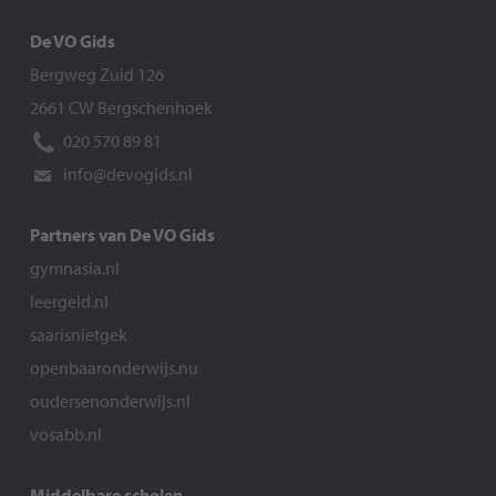
De VO Gids
Bergweg Zuid 126
2661 CW Bergschenhoek
020 570 89 81
info@devogids.nl
Partners van De VO Gids
gymnasia.nl
leergeld.nl
saarisnietgek
openbaaronderwijs.nu
oudersenonderwijs.nl
vosabb.nl
Middelbare scholen