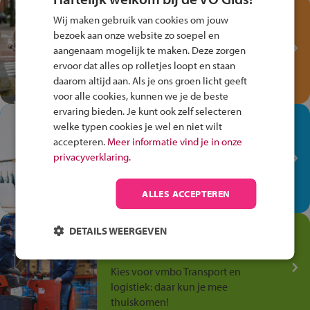
Test je kennis met het
Wij maken gebruik van cookies om jouw
Fiets Veilig
bezoek aan onze website zo soepel en
Verkeersspel!
aangenaam mogelijk te maken. Deze zorgen
ervoor dat alles op rolletjes loopt en staan
Speel het Fiets Veilig Verkeersspel
daarom altijd aan. Als je ons groen licht geeft
en win een Cortina-fiets!
voor alle cookies, kunnen we je de beste
ervaring bieden. Je kunt ook zelf selecteren
In de winkel ben je op je
welke typen cookies je wel en niet wilt
plek!
accepteren.
Meer informatie vind je in onze
privacyverklaring.
Ontdek via het vmbo jouw talent
op de winkelvloer, waar elke dag
anders is!
ALLES ACCEPTEREN
Jouw talent in de
DETAILS WEERGEVEN
Transport en Logistiek
Kies voor vmbo Transport en
logistiek: daar kun je mee
thuiskomen!