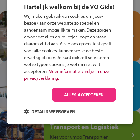
Hartelijk welkom bij de VO Gids!
Wij maken gebruik van cookies om jouw
Test je kennis met het
bezoek aan onze website zo soepel en
Fiets Veilig
aangenaam mogelijk te maken. Deze zorgen
Verkeersspel!
ervoor dat alles op rolletjes loopt en staan
daarom altijd aan. Als je ons groen licht geeft
Speel het Fiets Veilig Verkeersspel
voor alle cookies, kunnen we je de beste
en win een Cortina-fiets!
ervaring bieden. Je kunt ook zelf selecteren
welke typen cookies je wel en niet wilt
In de winkel ben je op je
accepteren.
Meer informatie vind je in onze
plek!
privacyverklaring.
Ontdek via het vmbo jouw talent
op de winkelvloer, waar elke dag
ALLES ACCEPTEREN
anders is!
DETAILS WEERGEVEN
Jouw talent in de
Transport en Logistiek
Kies voor vmbo Transport en