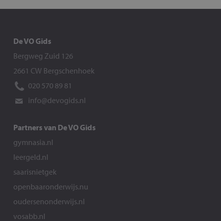
De VO Gids
Bergweg Zuid 126
2661 CW Bergschenhoek
020 570 89 81
info@devogids.nl
Partners van De VO Gids
gymnasia.nl
leergeld.nl
saarisnietgek
openbaaronderwijs.nu
oudersenonderwijs.nl
vosabb.nl