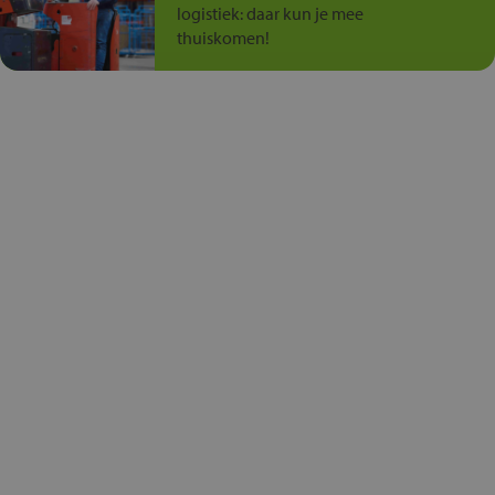
logistiek: daar kun je mee
thuiskomen!