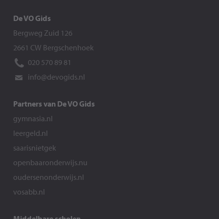
De VO Gids
Bergweg Zuid 126
2661 CW Bergschenhoek
020 570 89 81
info@devogids.nl
Partners van De VO Gids
gymnasia.nl
leergeld.nl
saarisnietgek
openbaaronderwijs.nu
oudersenonderwijs.nl
vosabb.nl
Middelbare scholen