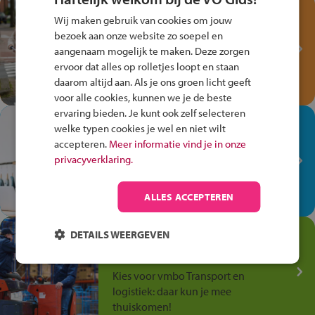
Test je kennis met het
Wij maken gebruik van cookies om jouw
Fiets Veilig
bezoek aan onze website zo soepel en
Verkeersspel!
aangenaam mogelijk te maken. Deze zorgen
ervoor dat alles op rolletjes loopt en staan
Speel het Fiets Veilig Verkeersspel
daarom altijd aan. Als je ons groen licht geeft
en win een Cortina-fiets!
voor alle cookies, kunnen we je de beste
ervaring bieden. Je kunt ook zelf selecteren
In de winkel ben je op je
welke typen cookies je wel en niet wilt
plek!
accepteren.
Meer informatie vind je in onze
privacyverklaring.
Ontdek via het vmbo jouw talent
op de winkelvloer, waar elke dag
anders is!
ALLES ACCEPTEREN
Jouw talent in de
DETAILS WEERGEVEN
Transport en Logistiek
Kies voor vmbo Transport en
logistiek: daar kun je mee
thuiskomen!