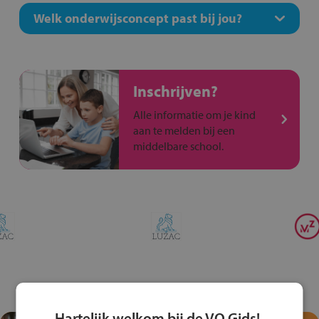
Welk onderwijsconcept past bij jou?
Inschrijven?
Alle informatie om je kind
aan te melden bij een
middelbare school.
Hartelijk welkom bij de VO Gids!