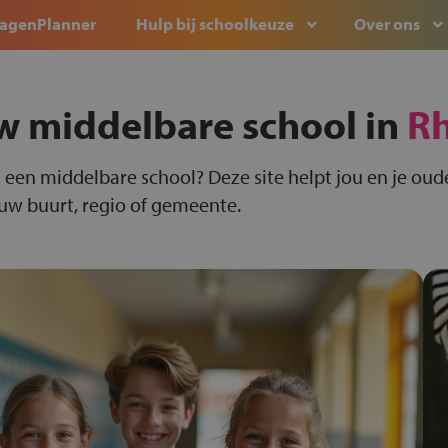
agenPlanner
Hulp bij schoolkeuze
Over ons
w middelbare school in
R
 een middelbare school? Deze site helpt jou en je oude
ouw buurt, regio of gemeente.