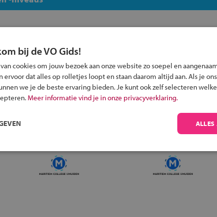
kom bij de VO Gids!
 van cookies om jouw bezoek aan onze website zo soepel en aangenaam
Inschrijven?
ervoor dat alles op rolletjes loopt en staan daarom altijd aan. Als je ons
Alle informatie om je kind aan te melden bij
kunnen we je de beste ervaring bieden. Je kunt ook zelf selecteren welke
een middelbare school.
cepteren.
Meer informatie vind je in onze privacyverklaring.
RGEVEN
ALLES