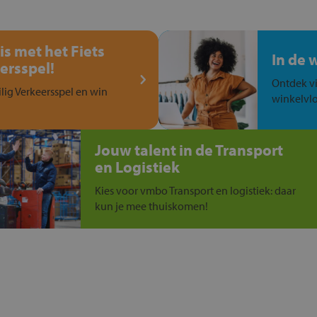
is met het Fiets
In de 
ersspel!
Ontdek vi
ilig Verkeersspel en win
winkelvlo
Jouw talent in de Transport
en Logistiek
Kies voor vmbo Transport en logistiek: daar
kun je mee thuiskomen!