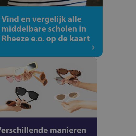
Vind en vergelijk alle
middelbare scholen in
Rheeze e.o. op de kaart
Verschillende manieren