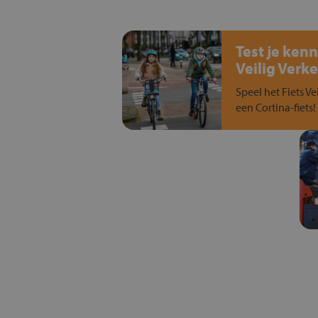
Test je kenn
Veilig Verke
Speel het Fiets Ve
een Cortina-fiets!