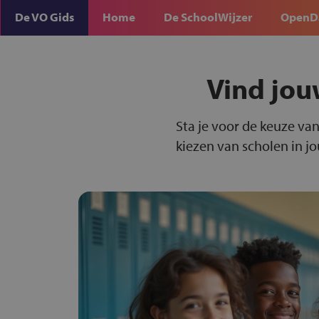
De VO Gids
Home
De SchoolWijzer
OpenD
Vind jou
Sta je voor de keuze van
kiezen van scholen in j