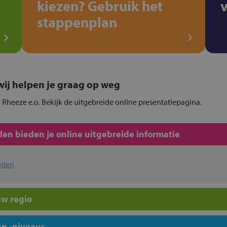
kiezen? Gebruik het
stappenplan
, wij helpen je graag op weg
n Rheeze e.o. Bekijk de uitgebreide online presentatiepagina.
en bieden je online uitgebreide informatie
iden
uw regio
n -niveaus