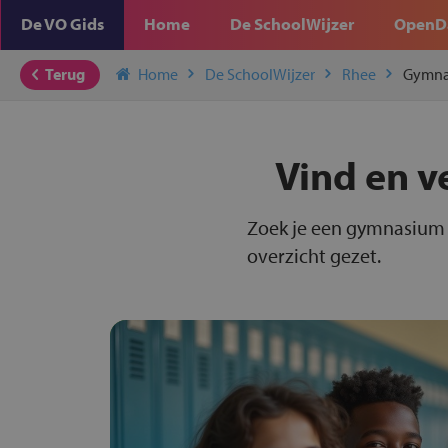
De VO Gids
Home
De SchoolWijzer
OpenD
Terug
Home
De SchoolWijzer
Rhee
Gymna
Vind en v
Zoek je een gymnasium 
overzicht gezet.