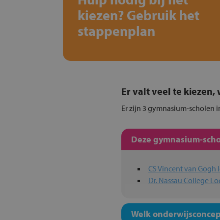
kiezen? Gebruik het
stappenplan
Er valt veel te kiezen
Er zijn 3 gymnasium-scholen in
Deze gymnasium-schol
CS Vincent van Gogh l
Dr. Nassau College Lo
Welk onderwijsconcept