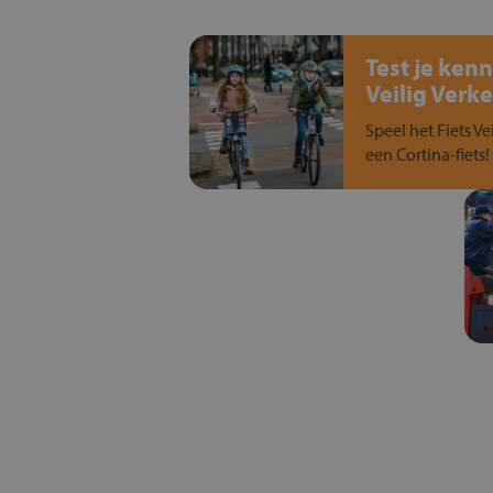
Test je kenn
Veilig Verke
Speel het Fiets Ve
een Cortina-fiets!