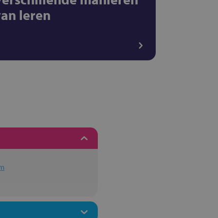
van leren
um