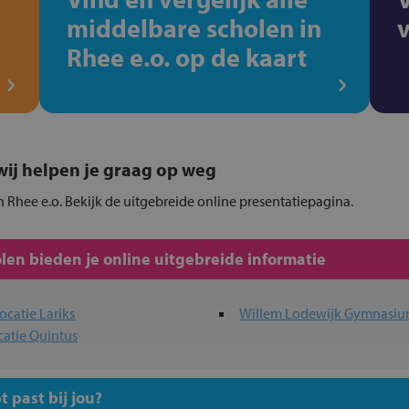
middelbare scholen in
Rhee e.o. op de kaart
, wij helpen je graag op weg
 Rhee e.o. Bekijk de uitgebreide online presentatiepagina.
en bieden je online uitgebreide informatie
ocatie Lariks
Willem Lodewijk Gymnasi
catie Quintus
 past bij jou?