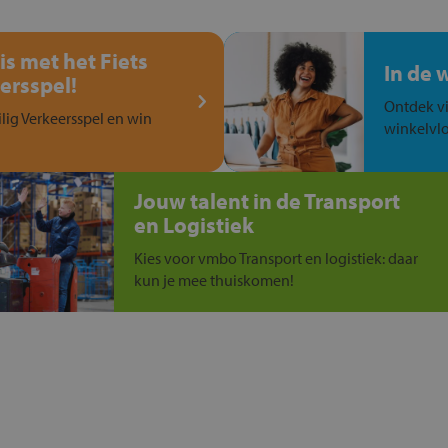
is met het Fiets
In de 
ersspel!
Ontdek vi
ilig Verkeersspel en win
winkelvlo
Jouw talent in de Transport
en Logistiek
Kies voor vmbo Transport en logistiek: daar
kun je mee thuiskomen!