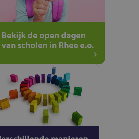
Bekijk de open dagen
van scholen in Rhee e.o.
Verschillende manieren