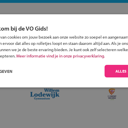
kom bij de VO Gids!
Inschrijven?
 van cookies om jouw bezoek aan onze website zo soepel en aangenaam
ervoor dat alles op rolletjes loopt en staan daarom altijd aan. Als je ons
Alle informatie om je kind aan te melden bij
kunnen we je de beste ervaring bieden. Je kunt ook zelf selecteren welke
een middelbare school.
cepteren.
Meer informatie vind je in onze privacyverklaring.
RGEVEN
ALLES