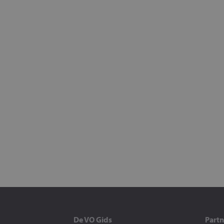
De VO Gids
Partn