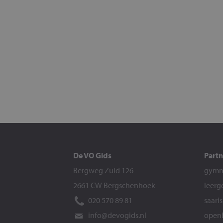
De VO Gids
Partn
Bergweg Zuid 126
gymna
2661 CW Bergschenhoek
leerg
020 570 89 81
saari
info@devogids.nl
openb