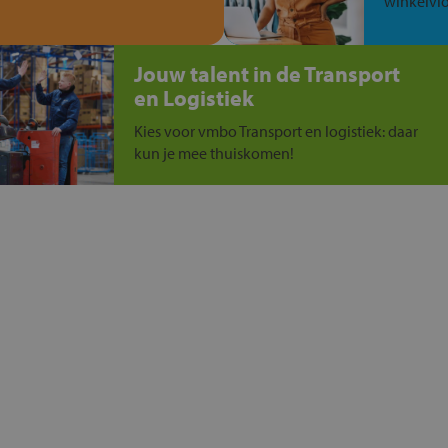
winkelvlo
Jouw talent in de Transport
en Logistiek
Kies voor vmbo Transport en logistiek: daar
kun je mee thuiskomen!