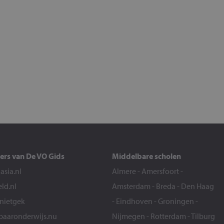
ers van De VO Gids
Middelbare scholen
sia.nl
Almere
-
Amersfoort
-
eld.nl
Amsterdam
-
Breda
-
Den Haag
snietgek
-
Eindhoven
-
Groningen
-
aaronderwijs.nu
Nijmegen
-
Rotterdam
-
Tilburg