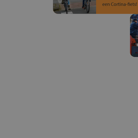
een Cortina-fiets!