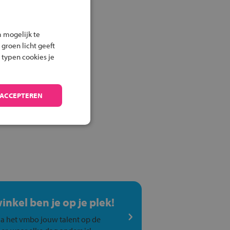
 mogelijk te
 groen licht geeft
 typen cookies je
 ACCEPTEREN
winkel ben je op je plek!
a het vmbo jouw talent op de