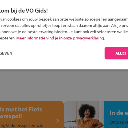
kom bij de VO Gids!
 van cookies om jouw bezoek aan onze website zo soepel en aangenaam
ervoor dat alles op rolletjes loopt en staan daarom altijd aan. Als je ons
Inschrijven?
kunnen we je de beste ervaring bieden. Je kunt ook zelf selecteren welke
Alle informatie om je kind aan te melden bij
cepteren.
Meer informatie vind je in onze privacyverklaring.
een middelbare school.
RGEVEN
ALLES
is met het Fiets
In de 
ersspel!
Ontdek vi
ilig Verkeersspel en win