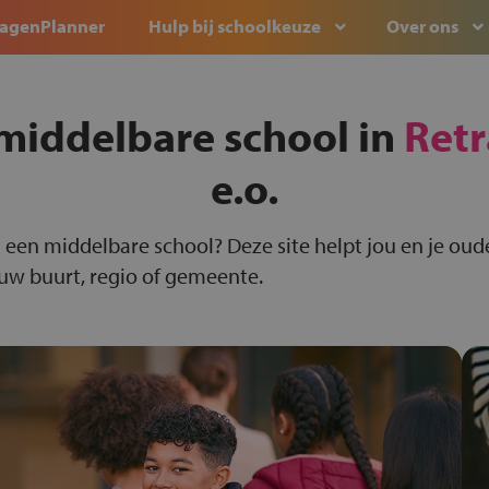
agenPlanner
Hulp bij schoolkeuze
Over ons
middelbare school in
Ret
e.o.
 een middelbare school? Deze site helpt jou en je oude
ouw buurt, regio of gemeente.