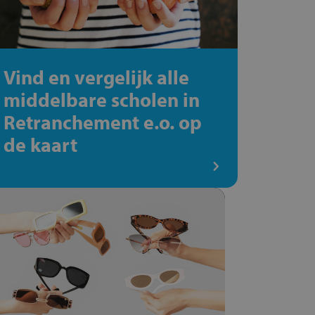
Vind en vergelijk alle
middelbare scholen in
Retranchement e.o. op
de kaart