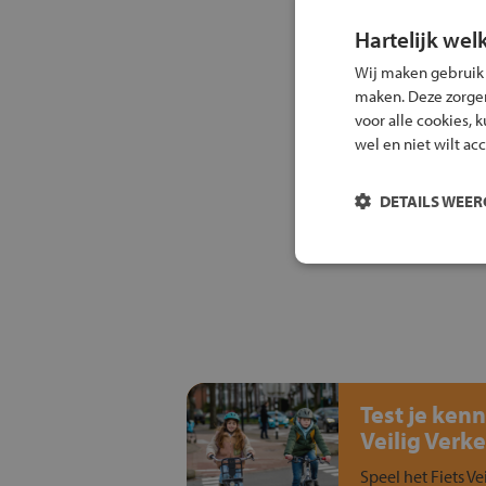
Hartelijk wel
Wij maken gebruik
maken. Deze zorgen 
voor alle cookies, 
wel en niet wilt ac
DETAILS WEE
Test je kenn
Veilig Verke
Speel het Fiets Ve