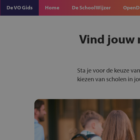
De VO Gids
Home
De SchoolWijzer
OpenD
Vind jouw 
Sta je voor de keuze van
kiezen van scholen in j