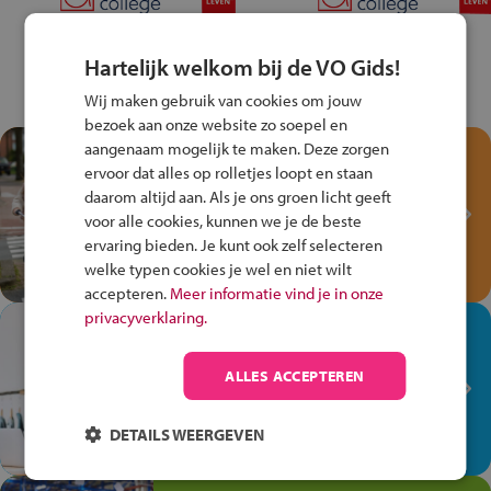
Hartelijk welkom bij de VO Gids!
Wij maken gebruik van cookies om jouw
bezoek aan onze website zo soepel en
aangenaam mogelijk te maken. Deze zorgen
Test je kennis met het
ervoor dat alles op rolletjes loopt en staan
Fiets Veilig
daarom altijd aan. Als je ons groen licht geeft
Verkeersspel!
voor alle cookies, kunnen we je de beste
ervaring bieden. Je kunt ook zelf selecteren
Speel het Fiets Veilig Verkeersspel
welke typen cookies je wel en niet wilt
en win een Cortina-fiets!
accepteren.
Meer informatie vind je in onze
privacyverklaring.
In de winkel ben je op je
plek!
ALLES ACCEPTEREN
Ontdek via het vmbo jouw talent
op de winkelvloer, waar elke dag
DETAILS WEERGEVEN
anders is!