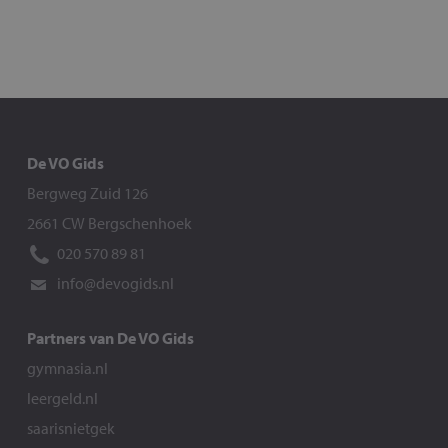
De VO Gids
Bergweg Zuid 126
2661 CW Bergschenhoek
020 570 89 81
info@devogids.nl
Partners van De VO Gids
gymnasia.nl
leergeld.nl
saarisnietgek