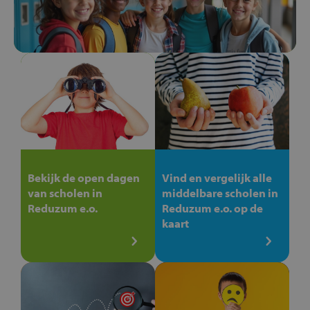
Bekijk de open dagen
Vind en vergelijk alle
van scholen in
middelbare scholen in
Reduzum e.o.
Reduzum e.o. op de
kaart