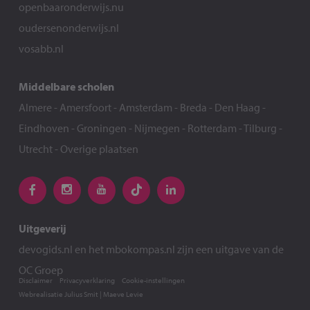
openbaaronderwijs.nu
oudersenonderwijs.nl
vosabb.nl
Middelbare scholen
Almere
-
Amersfoort
-
Amsterdam
-
Breda
-
Den Haag
-
Eindhoven
-
Groningen
-
Nijmegen
-
Rotterdam
-
Tilburg
-
Utrecht
-
Overige plaatsen
Uitgeverij
devogids.nl
en het
mbokompas.nl
zijn een uitgave van de
OC Groep
Disclaimer
Privacyverklaring
Cookie-instellingen
Webrealisatie
Julius Smit
|
Maeve Levie