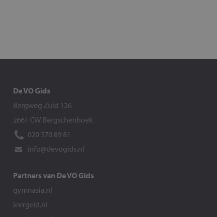
De VO Gids
Bergweg Zuid 126
2661 CW Bergschenhoek
020 570 89 81
info@devogids.nl
Partners van De VO Gids
gymnasia.nl
leergeld.nl