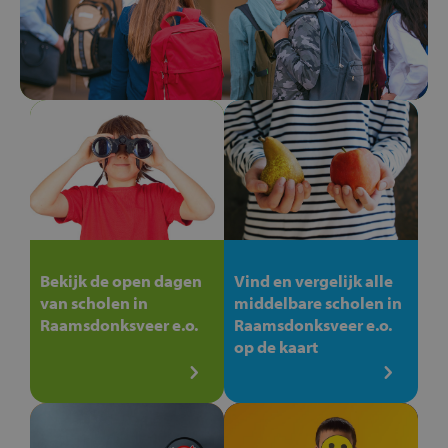
Bekijk de open dagen
Vind en vergelijk alle
van scholen in
middelbare scholen in
Raamsdonksveer e.o.
Raamsdonksveer e.o.
op de kaart