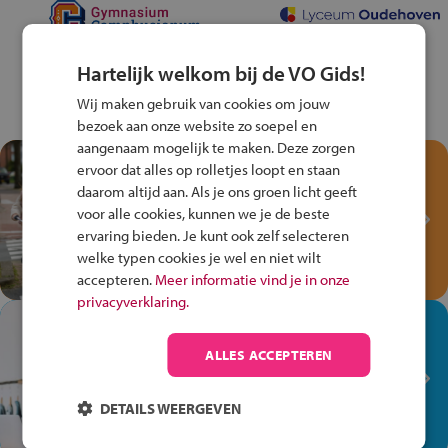
Hartelijk welkom bij de VO Gids!
Wij maken gebruik van cookies om jouw
bezoek aan onze website zo soepel en
aangenaam mogelijk te maken. Deze zorgen
Test je kennis met het
ervoor dat alles op rolletjes loopt en staan
Fiets Veilig
daarom altijd aan. Als je ons groen licht geeft
Verkeersspel!
voor alle cookies, kunnen we je de beste
ervaring bieden. Je kunt ook zelf selecteren
Speel het Fiets Veilig Verkeersspel
welke typen cookies je wel en niet wilt
en win een Cortina-fiets!
accepteren.
Meer informatie vind je in onze
privacyverklaring.
In de winkel ben je op je
plek!
ALLES ACCEPTEREN
Ontdek via het vmbo jouw talent
op de winkelvloer, waar elke dag
DETAILS WEERGEVEN
anders is!