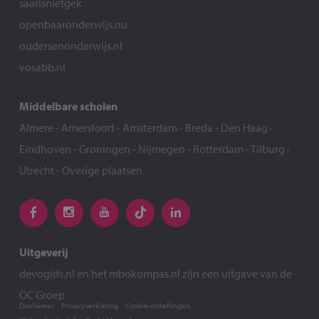
saarisnietgek
openbaaronderwijs.nu
oudersenonderwijs.nl
vosabb.nl
Middelbare scholen
Almere
-
Amersfoort
-
Amsterdam
-
Breda
-
Den Haag
-
Eindhoven
-
Groningen
-
Nijmegen
-
Rotterdam
-
Tilburg
-
Utrecht
-
Overige plaatsen
Uitgeverij
devogids.nl
en het
mbokompas.nl
zijn een uitgave van de
OC Groep
Disclaimer
Privacyverklaring
Cookie-instellingen