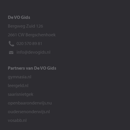
De VO Gids
Bergweg Zuid 126
2661 CW Bergschenhoek
020 570 89 81
info@devogids.nl
Partners van De VO Gids
gymnasia.nl
leergeld.nl
saarisnietgek
openbaaronderwijs.nu
oudersenonderwijs.nl
vosabb.nl