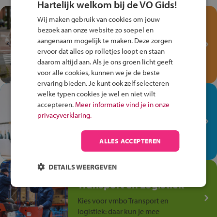
Hartelijk welkom bij de VO Gids!
Test je kennis met het
Wij maken gebruik van cookies om jouw
Fiets Veilig
bezoek aan onze website zo soepel en
Verkeersspel!
aangenaam mogelijk te maken. Deze zorgen
ervoor dat alles op rolletjes loopt en staan
Speel het Fiets Veilig Verkeersspel
daarom altijd aan. Als je ons groen licht geeft
en win een Cortina-fiets!
voor alle cookies, kunnen we je de beste
ervaring bieden. Je kunt ook zelf selecteren
welke typen cookies je wel en niet wilt
In de winkel ben je op je
accepteren.
Meer informatie vind je in onze
plek!
privacyverklaring.
Ontdek via het vmbo jouw talent
op de winkelvloer, waar elke dag
ALLES ACCEPTEREN
anders is!
DETAILS WEERGEVEN
Jouw talent in de
Transport en Logistiek
Kies voor vmbo Transport en
logistiek: daar kun je mee