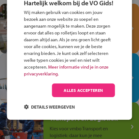
Hartelijk welkom bij de VO Gids!
Test je kennis met het
Wij maken gebruik van cookies om jouw
Fiets Veilig
bezoek aan onze website zo soepel en
Verkeersspel!
aangenaam mogelijk te maken. Deze zorgen
ervoor dat alles op rolletjes loopt en staan
Speel het Fiets Veilig Verkeersspel
daarom altijd aan. Als je ons groen licht geeft
en win een Cortina-fiets!
voor alle cookies, kunnen we je de beste
ervaring bieden. Je kunt ook zelf selecteren
welke typen cookies je wel en niet wilt
In de winkel ben je op je
accepteren.
Meer informatie vind je in onze
plek!
privacyverklaring.
Ontdek via het vmbo jouw talent
op de winkelvloer, waar elke dag
ALLES ACCEPTEREN
anders is!
DETAILS WEERGEVEN
Jouw talent in de
Transport en Logistiek
Kies voor vmbo Transport en
logistiek: daar kun je mee