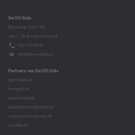
De VO Gids
Bergweg Zuid 126
2661 CW Bergschenhoek
020 570 89 81
info@devogids.nl
Partners van De VO Gids
gymnasia.nl
leergeld.nl
saarisnietgek
openbaaronderwijs.nu
oudersenonderwijs.nl
vosabb.nl