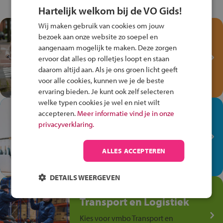
Hartelijk welkom bij de VO Gids!
Wij maken gebruik van cookies om jouw
Test je kennis met het
bezoek aan onze website zo soepel en
Fiets Veilig
aangenaam mogelijk te maken. Deze zorgen
Verkeersspel!
ervoor dat alles op rolletjes loopt en staan
daarom altijd aan. Als je ons groen licht geeft
Speel het Fiets Veilig Verkeersspel
voor alle cookies, kunnen we je de beste
en win een Cortina-fiets!
ervaring bieden. Je kunt ook zelf selecteren
welke typen cookies je wel en niet wilt
In de winkel ben je op je
accepteren.
Meer informatie vind je in onze
plek!
privacyverklaring.
Ontdek via het vmbo jouw talent
op de winkelvloer, waar elke dag
ALLES ACCEPTEREN
anders is!
DETAILS WEERGEVEN
Jouw talent in de
Transport en Logistiek
Kies voor vmbo Transport en