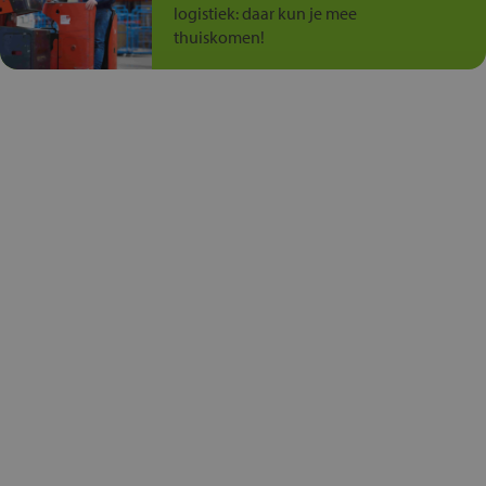
logistiek: daar kun je mee
thuiskomen!