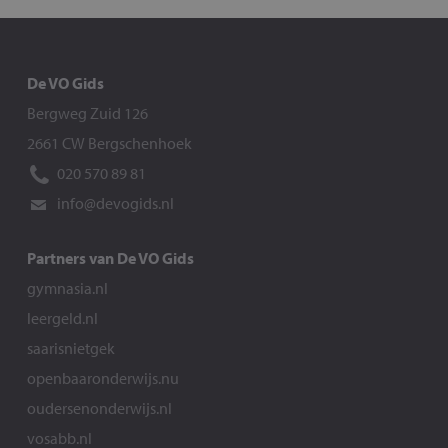
De VO Gids
Bergweg Zuid 126
2661 CW Bergschenhoek
020 570 89 81
info@devogids.nl
Partners van De VO Gids
gymnasia.nl
leergeld.nl
saarisnietgek
openbaaronderwijs.nu
oudersenonderwijs.nl
vosabb.nl