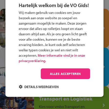
Hartelijk welkom bij de VO Gids!
Wij maken gebruik van cookies om jouw
Test je kennis met het
bezoek aan onze website zo soepel en
Fiets Veilig
aangenaam mogelijk te maken. Deze zorgen
Verkeersspel!
ervoor dat alles op rolletjes loopt en staan
daarom altijd aan. Als je ons groen licht geeft
Speel het Fiets Veilig Verkeersspel
voor alle cookies, kunnen we je de beste
en win een Cortina-fiets!
ervaring bieden. Je kunt ook zelf selecteren
welke typen cookies je wel en niet wilt
In de winkel ben je op je
accepteren.
Meer informatie vind je in onze
plek!
privacyverklaring.
Ontdek via het vmbo jouw talent
op de winkelvloer, waar elke dag
ALLES ACCEPTEREN
anders is!
DETAILS WEERGEVEN
Jouw talent in de
Transport en Logistiek
Kies voor vmbo Transport en