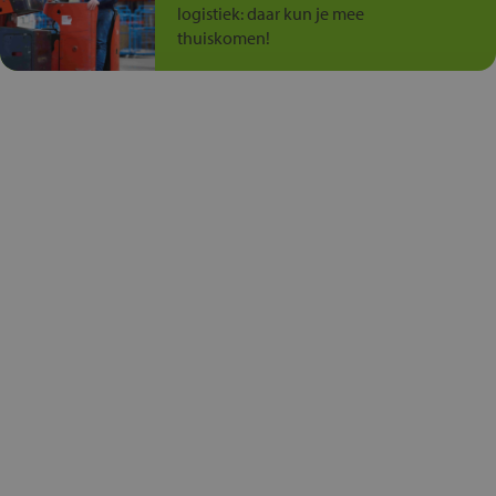
logistiek: daar kun je mee
thuiskomen!