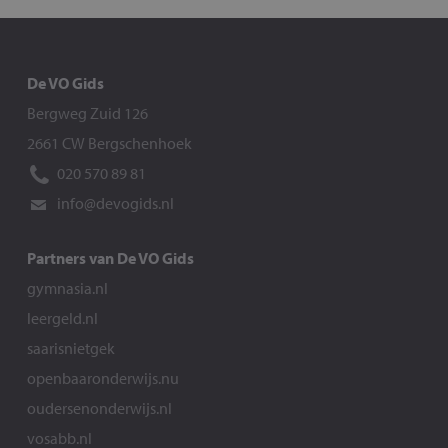
De VO Gids
Bergweg Zuid 126
2661 CW Bergschenhoek
020 570 89 81
info@devogids.nl
Partners van De VO Gids
gymnasia.nl
leergeld.nl
saarisnietgek
openbaaronderwijs.nu
oudersenonderwijs.nl
vosabb.nl