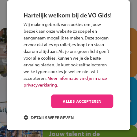
Hartelijk welkom bij de VO Gids!
Wij maken gebruik van cookies om jouw
bezoek aan onze website zo soepel en
Test je kennis met het
aangenaam mogelijk te maken. Deze zorgen
Fiets Veilig
ervoor dat alles op rolletjes loopt en staan
Verkeersspel!
daarom altijd aan. Als je ons groen licht geeft
voor alle cookies, kunnen we je de beste
Speel het Fiets Veilig Verkeersspel
ervaring bieden. Je kunt ook zelf selecteren
en win een Cortina-fiets!
welke typen cookies je wel en niet wilt
accepteren.
Meer informatie vind je in onze
In de winkel ben je op je
privacyverklaring.
plek!
ALLES ACCEPTEREN
Ontdek via het vmbo jouw talent
op de winkelvloer, waar elke dag
anders is!
DETAILS WEERGEVEN
Jouw talent in de