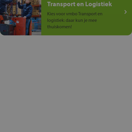
Transport en Logistiek
Kies voor vmbo Transport en
logistiek: daar kun je mee
thuiskomen!