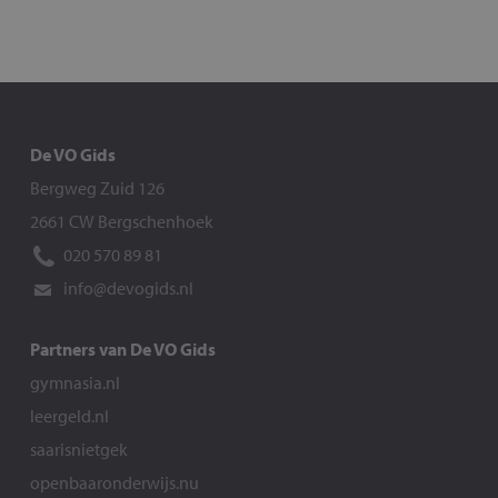
De VO Gids
Bergweg Zuid 126
2661 CW Bergschenhoek
020 570 89 81
info@devogids.nl
Partners van De VO Gids
gymnasia.nl
leergeld.nl
saarisnietgek
openbaaronderwijs.nu