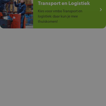
Transport en Logistiek
Kies voor vmbo Transport en
logistiek: daar kun je mee
thuiskomen!