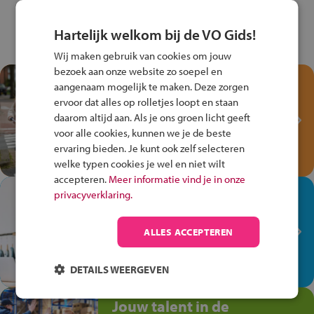
Hartelijk welkom bij de VO Gids!
Wij maken gebruik van cookies om jouw
bezoek aan onze website zo soepel en
Test je kennis met het
aangenaam mogelijk te maken. Deze zorgen
Fiets Veilig
ervoor dat alles op rolletjes loopt en staan
Verkeersspel!
daarom altijd aan. Als je ons groen licht geeft
voor alle cookies, kunnen we je de beste
Speel het Fiets Veilig Verkeersspel
ervaring bieden. Je kunt ook zelf selecteren
en win een Cortina-fiets!
welke typen cookies je wel en niet wilt
accepteren.
Meer informatie vind je in onze
In de winkel ben je op je
privacyverklaring.
plek!
ALLES ACCEPTEREN
Ontdek via het vmbo jouw talent
op de winkelvloer, waar elke dag
anders is!
DETAILS WEERGEVEN
Jouw talent in de