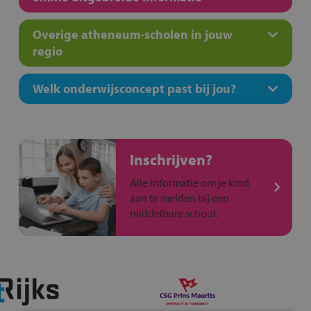
Overige atheneum-scholen in jouw
regio
Welk onderwijsconcept past bij jou?
Inschrijven?
Alle informatie om je kind
aan te melden bij een
middelbare school.