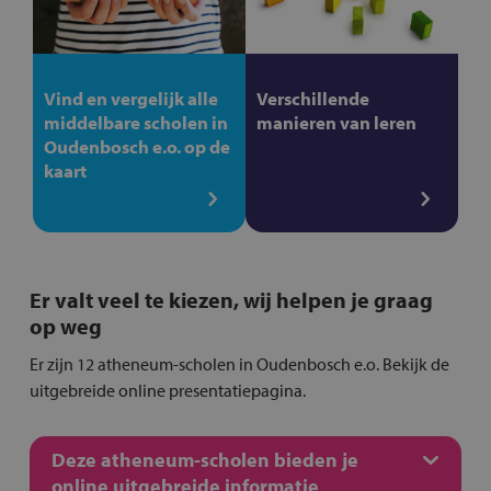
Vind en vergelijk alle
Verschillende
middelbare scholen in
manieren van leren
Oudenbosch e.o. op de
kaart
Er valt veel te kiezen, wij helpen je graag
op weg
Er zijn 12 atheneum-scholen in Oudenbosch e.o. Bekijk de
uitgebreide online presentatiepagina.
Deze atheneum-scholen bieden je
online uitgebreide informatie