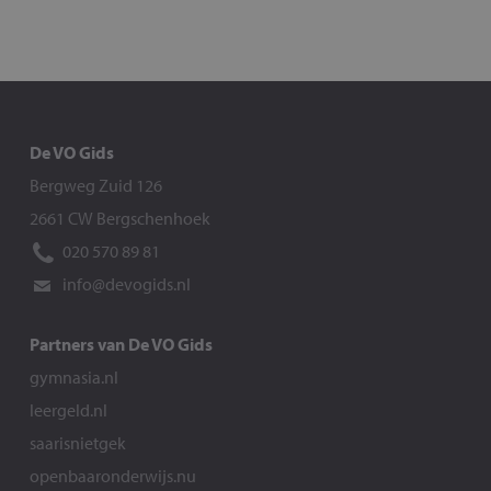
De VO Gids
Bergweg Zuid 126
2661 CW Bergschenhoek
020 570 89 81
info@devogids.nl
Partners van De VO Gids
gymnasia.nl
leergeld.nl
saarisnietgek
openbaaronderwijs.nu