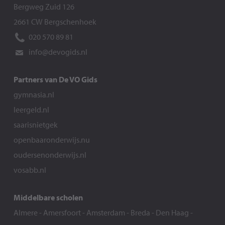
Bergweg Zuid 126
2661 CW Bergschenhoek
020 570 89 81
info@devogids.nl
Partners van De VO Gids
gymnasia.nl
leergeld.nl
saarisnietgek
openbaaronderwijs.nu
oudersenonderwijs.nl
vosabb.nl
Middelbare scholen
Almere
-
Amersfoort
-
Amsterdam
-
Breda
-
Den Haag
-