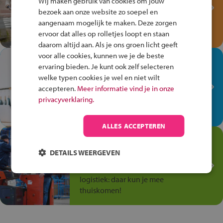
Wij maken gebruik van cookies om jouw
Verkeersspel!
bezoek aan onze website zo soepel en
Speel het Fiets Veilig Verkeersspel
aangenaam mogelijk te maken. Deze zorgen
en win een Cortina-fiets!
ervoor dat alles op rolletjes loopt en staan
daarom altijd aan. Als je ons groen licht geeft
voor alle cookies, kunnen we je de beste
In de winkel ben je op je
ervaring bieden. Je kunt ook zelf selecteren
plek!
welke typen cookies je wel en niet wilt
accepteren.
Meer informatie vind je in onze
Ontdek via het vmbo jouw talent
privacyverklaring.
op de winkelvloer, waar elke dag
anders is!
ALLES ACCEPTEREN
Jouw talent in de
Transport en Logistiek
DETAILS WEERGEVEN
Kies voor vmbo Transport en
logistiek: daar kun je mee
thuiskomen!