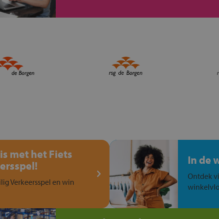
is met het Fiets
In de 
ersspel!
Ontdek vi
ilig Verkeersspel en win
winkelvlo