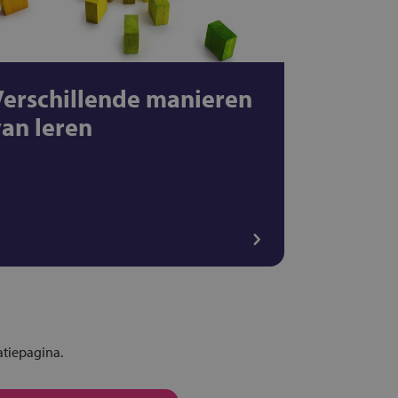
Verschillende manieren
van leren
atiepagina.