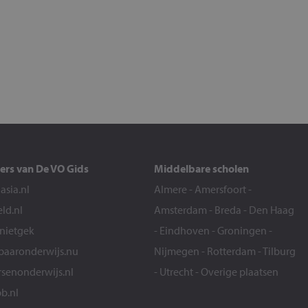
ers van De VO Gids
Middelbare scholen
sia.nl
Almere
-
Amersfoort
-
eld.nl
Amsterdam
-
Breda
-
Den Haag
snietgek
-
Eindhoven
-
Groningen
-
aaronderwijs.nu
Nijmegen
-
Rotterdam
-
Tilburg
senonderwijs.nl
-
Utrecht
-
Overige plaatsen
b.nl