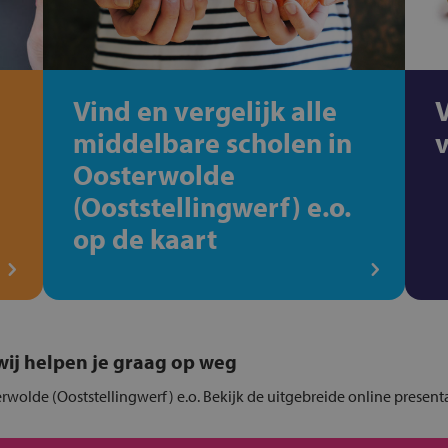
Vind en vergelijk alle
middelbare scholen in
Oosterwolde
(Ooststellingwerf) e.o.
op de kaart
, wij helpen je graag op weg
erwolde (Ooststellingwerf) e.o. Bekijk de uitgebreide online present