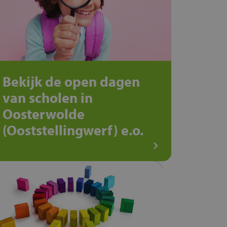
Bekijk de open dagen
van scholen in
Oosterwolde
(Ooststellingwerf) e.o.