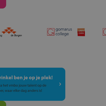
winkel ben je op je plek!
a het vmbo jouw talent op de
er, waar elke dag anders is!