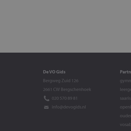
De VO Gids
Partn
Bergweg Zuid 126
gymna
2661 CW Bergschenhoek
leerg
020 570 89 81
saari
info@devogids.nl
openb
ouder
vosab