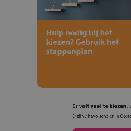
Hulp nodig bij het
kiezen? Gebruik het
stappenplan
Er valt veel te kiezen
Er zijn 7 havo-scholen in Oost