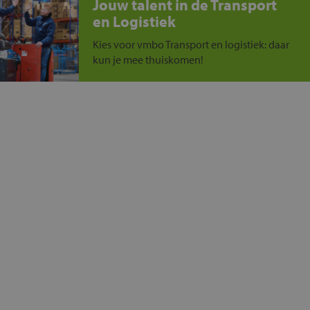
Jouw talent in de Transport
en Logistiek
Kies voor vmbo Transport en logistiek: daar
kun je mee thuiskomen!