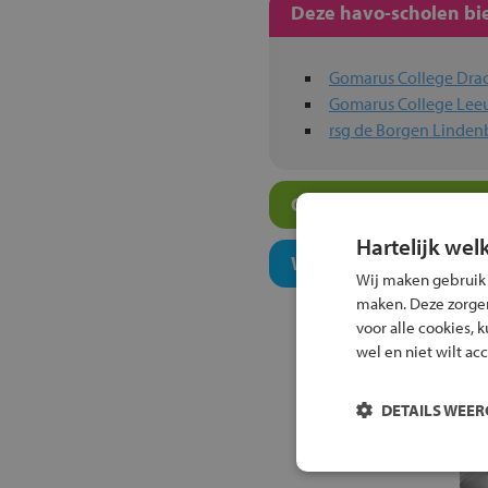
Deze havo-scholen bie
Gomarus College Dra
Gomarus College Le
rsg de Borgen Linden
Overige havo-scholen 
Hartelijk wel
Welk onderwijsconcept
Wij maken gebruik
maken. Deze zorgen 
voor alle cookies, 
wel en niet wilt ac
DETAILS WEE