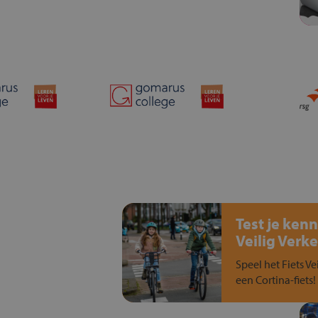
Test je kenn
Veilig Verke
Speel het Fiets Ve
een Cortina-fiets!