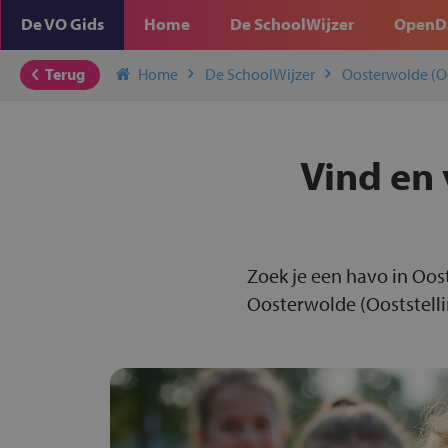
De VO Gids
Home
De SchoolWijzer
OpenD
Terug
Home
De SchoolWijzer
Oosterwolde (Oo
Vind en 
Zoek je een havo in Oos
Oosterwolde (Ooststelli