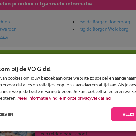
den je online uitgebreide informatie
chten
rsg de Borgen Ronerborg
euwarden
rsg de Borgen Woldborg
borg
in jouw regio
kom bij de VO Gids!
 past bij jou?
 van cookies om jouw bezoek aan onze website zo soepel en aangenaam
ervoor dat alles op rolletjes loopt en staan daarom altijd aan. Als je ons
kunnen we je de beste ervaring bieden. Je kunt ook zelf selecteren welke
cepteren.
Meer informatie vind je in onze privacyverklaring.
RGEVEN
ALLES
Inschrijven?
Alle informatie om je kind aan te melden bij
een middelbare school.