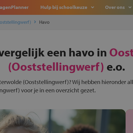
agenPlanner
Hulp bij schoolkeuze
Over ons
ststellingwerf)
Havo
vergelijk een havo in
Oos
(Ooststellingwerf)
e.o.
terwolde (Ooststellingwerf)? Wij hebben hieronder al
ngwerf) voor je in een overzicht gezet.