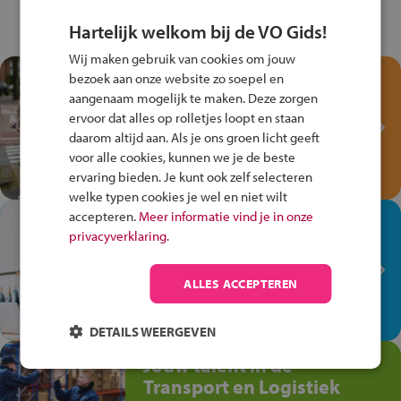
Hartelijk welkom bij de VO Gids!
Wij maken gebruik van cookies om jouw
Test je kennis met het
bezoek aan onze website zo soepel en
aangenaam mogelijk te maken. Deze zorgen
Fiets Veilig
ervoor dat alles op rolletjes loopt en staan
Verkeersspel!
daarom altijd aan. Als je ons groen licht geeft
Speel het Fiets Veilig Verkeersspel
voor alle cookies, kunnen we je de beste
en win een Cortina-fiets!
ervaring bieden. Je kunt ook zelf selecteren
welke typen cookies je wel en niet wilt
accepteren.
Meer informatie vind je in onze
In de winkel ben je op je
privacyverklaring.
plek!
Ontdek via het vmbo jouw talent
ALLES ACCEPTEREN
op de winkelvloer, waar elke dag
anders is!
DETAILS WEERGEVEN
Jouw talent in de
Transport en Logistiek