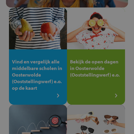
Vind en vergelijk alle
Bekijk de open dagen
middelbare scholen in
in Oosterwolde
Oosterwolde
(Ooststellingwerf) e.o.
(Ooststellingwerf) e.o.
op de kaart