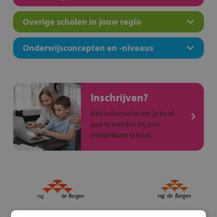
Overige scholen in jouw regio
Onderwijsconcepten en -niveaus
Inschrijven?
Alle informatie om je kind
aan te melden bij een
middelbare school.