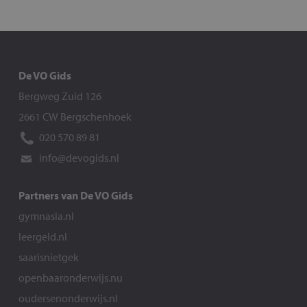
De VO Gids
Bergweg Zuid 126
2661 CW Bergschenhoek
020 570 89 81
info@devogids.nl
Partners van De VO Gids
gymnasia.nl
leergeld.nl
saarisnietgek
openbaaronderwijs.nu
oudersenonderwijs.nl