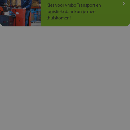
Kies voor vmbo Transport en
logistiek: daar kun je mee
thuiskomen!